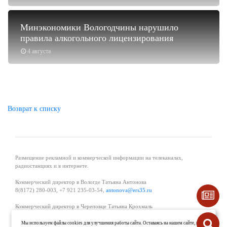
Минэкономики Вологодчины нарушило
правила алкогольного лицензирования
4 августа
Возврат к списку
Размещение рекламной и коммерческой информации на телеканалах,
радиостанциях и в интернете.
Коммерческий директор в Вологде Татьяна Антонова
8(8172) 280-003, +7 921 235-03-54,
antonova@ers35.ru
Коммерческий директор в Череповце Татьяна Крохмаль
8(8202) 57-11-11, +7 921 121-59-44,
tvkrohmal@35media.ru
Мы используем файлы cookies для улучшения работы сайта. Оставаясь на нашем сайте, вы