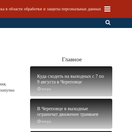
ка в области обработки и защиты персональных данных
Главное
Куда сходить на выходных с 7 по
9 августа в Череповце
ния,
вчера
 попутно
В Череповце в выходные
ограничат движение трамваев
вчера