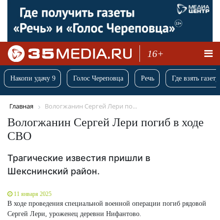
16+
Накопи удачу 9
Голос Череповца
Речь
Где взять газету
Главная
Вологжанин Сергей Лери по...
Вологжанин Сергей Лери погиб в ходе
СВО
Трагические известия пришли в
Шекснинский район.
11 января 2025
В ходе проведения специальной военной операции погиб рядовой
Сергей Лери, уроженец деревни Нифантово.