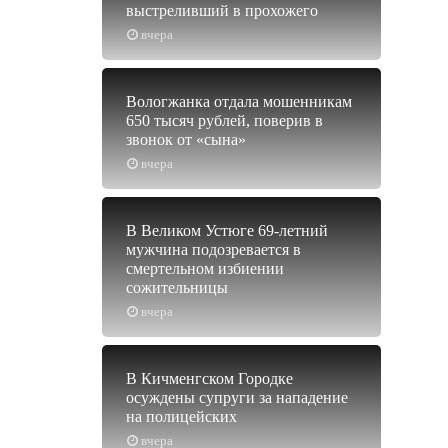
выстреливший в прохожего
вчера
Вологжанка отдала мошенникам
650 тысяч рублей, поверив в
звонок от «сына»
вчера
В Великом Устюге 69-летний
мужчина подозревается в
смертельном избиении
сожительницы
вчера
В Кичменгском Городке
осуждены супруги за нападение
на полицейских
вчера