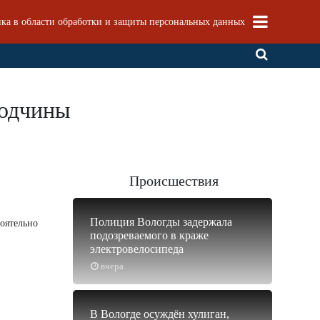
ка в области обработки и защиты персональных данных
годчины
Происшествия
Полиция Вологды задержала
тоятельно
подозреваемого в краже
электровелосипеда
вчера
В Вологде осуждён хулиган,