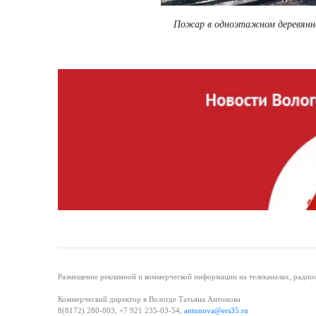
Пожар в одноэтажном деревянно
Размещение рекламной и коммерческой информации на телеканалах, радиос
Коммерческий директор в Вологде Татьяна Антонова
8(8172) 280-003, +7 921 235-03-54,
antonova@ers35.ru