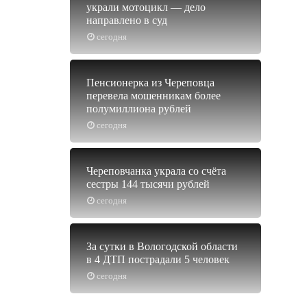
украли мотоцикл — дело
направлено в суд
сегодня
Пенсионерка из Череповца
перевела мошенникам более
полумиллиона рублей
сегодня
Череповчанка украла со счёта
сестры 144 тысячи рублей
сегодня
За сутки в Вологодской области
в 4 ДТП пострадали 5 человек
сегодня