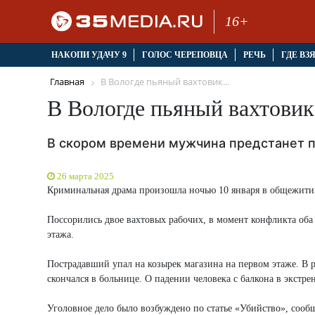
16+
НАКОПИ УДАЧУ 9
ГОЛОС ЧЕРЕПОВЦА
РЕЧЬ
ГДЕ ВЗ
Главная
В Вологде пьяный вахтовик...
В Вологде пьяный вахтовик
В скором времени мужчина предстанет п
26 марта 2025
Криминальная драма произошла ночью 10 января в общежитии
Поссорились двое вахтовых рабочих, в момент конфликта оба 
этажа.
Пострадавший упал на козырек магазина на первом этаже. В р
скончался в больнице. О падении человека с балкона в экст
Уголовное дело было возбуждено по статье «Убийство», сообщ