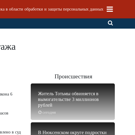
ка в области обработки и защиты персональных данных
тажа
Происшествия
Житель Тотьмы обвиняется в
лкона 6
вымогательстве 3 миллионов
рублей
сегодня
часов
влено в суд
В Нюксенском округе подростки