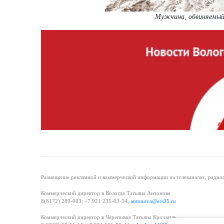
Мужчина, обвиняемый в
Размещение рекламной и коммерческой информации на телеканалах, радиос
Коммерческий директор в Вологде Татьяна Антонова
8(8172) 280-003, +7 921 235-03-54,
antonova@ers35.ru
Коммерческий директор в Череповце Татьяна Крохмаль