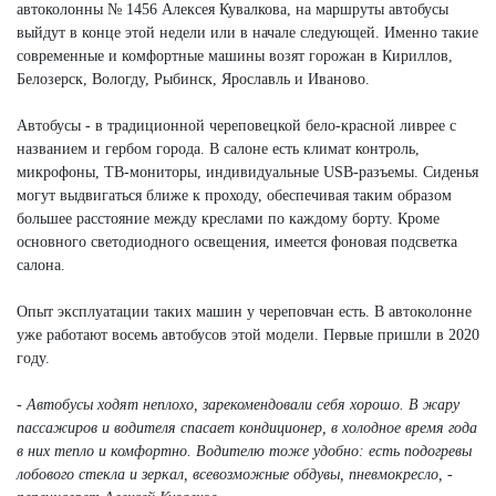
автоколонны № 1456 Алексея Кувалкова, на маршруты автобусы
выйдут в конце этой недели или в начале следующей. Именно такие
современные и комфортные машины возят горожан в Кириллов,
Белозерск, Вологду, Рыбинск, Ярославль и Иваново.
Автобусы - в традиционной череповецкой бело-красной ливрее с
названием и гербом города. В салоне есть климат контроль,
микрофоны, ТВ-мониторы, индивидуальные USB-разъемы. Сиденья
могут выдвигаться ближе к проходу, обеспечивая таким образом
большее расстояние между креслами по каждому борту. Кроме
основного светодиодного освещения, имеется фоновая подсветка
салона.
Опыт эксплуатации таких машин у череповчан есть. В автоколонне
уже работают восемь автобусов этой модели. Первые пришли в 2020
году.
- Автобусы ходят неплохо, зарекомендовали себя хорошо. В жару
пассажиров и водителя спасает кондиционер, в холодное время года
в них тепло и комфортно. Водителю тоже удобно: есть подогревы
лобового стекла и зеркал, всевозможные обдувы, пневмокресло, -