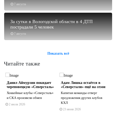
7 августа
За сутки в Вологодской области в 4 ДТП
пострадали 5 человек
7 августа
Показать всё
Читайте также
Данил Аймурзин покидает
Адам Лишка остаётся в
череповецкую «Северсталь»
«Северстали» ещё на сезон
️Хоккейные клубы «Северсталь»
Капитан команды отверг
и СКА произвели обмен
предложения других клубов
КХЛ
2 июля 2026
s
ne
23 июня 2026