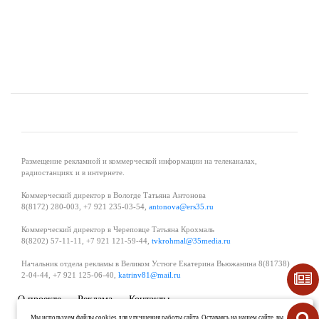
Размещение рекламной и коммерческой информации на телеканалах,
радиостанциях и в интернете.
Коммерческий директор в Вологде Татьяна Антонова
8(8172) 280-003, +7 921 235-03-54,
antonova@ers35.ru
Коммерческий директор в Череповце Татьяна Крохмаль
8(8202) 57-11-11, +7 921 121-59-44,
tvkrohmal@35media.ru
Начальник отдела рекламы в Великом Устюге Екатерина Вьюжанина 8(81738)
2-04-44, +7 921 125-06-40,
katrinv81@mail.ru
О проекте
Реклама
Контакты
Политика в области обработки и защиты персональных данных
Мы используем файлы cookies для улучшения работы сайта. Оставаясь на нашем сайте, вы