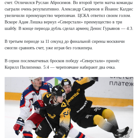
счет. Отличился Руслан Абросимов. Во второй трети матча команды
сыграли очень результативно. Александр Скоренов и Йоанис Калдис
увеличили преимущество череповчан. ЦСКА ответил своим голом.
Вскоре Адам Лишка вернул «Северстали» преимущество в три
шайбу. В конце периода дубль сделал армеец Денис Гурьянов — 4:3.
В третьем периоде за 11 секунд до финальной сирены москвичи
смогли сравнять счет, уже играя без голкипера.
В серии послематчевых бросков победу «Северстали» принёс
Кирилл Пилипенко. 5:4 — череповчане набирают два очка.