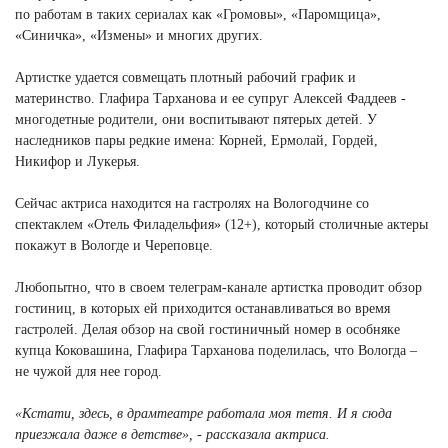
по работам в таких сериалах как «Громовы», «Паромщица»,
«Синичка», «Измены» и многих других.
Артистке удается совмещать плотный рабочий график и
материнство. Глафира Тарханова и ее супруг Алексей Фаддеев -
многодетные родители, они воспитывают пятерых детей. У
наследников пары редкие имена: Корней, Ермолай, Гордей,
Никифор и Лукерья.
Сейчас актриса находится на гастролях на Вологодчине со
спектаклем «Отель Филадельфия» (12+), который столичные актеры
покажут в Вологде и Череповце.
Любопытно, что в своем телеграм-канале артистка проводит обзор
гостиниц, в которых ей приходится останавливаться во время
гастролей. Делая обзор на свой гостиничный номер в особняке
купца Коковашина, Глафира Тарханова поделилась, что Вологда –
не чужой для нее город.
«Кстати, здесь, в драмтеатре работала моя тетя. И я сюда
приезжала даже в детстве», - рассказала актриса.