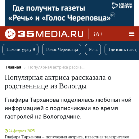
16+
Накопи удачу 9
Голос Череповца
Речь
Где взять газету
Главная
Популярная актриса расска...
Популярная актриса рассказала о
родственнице из Вологды
Глафира Тарханова поделилась любопытной
информацией с подписчиками во время
гастролей на Вологодчине.
24 февраля 2025
Глафира Тарханова – популярная актриса, известная телезрителям