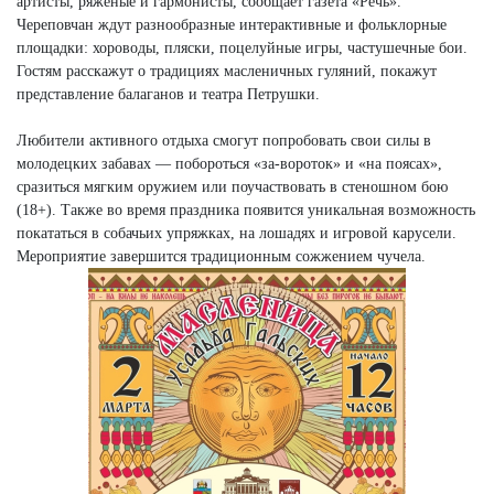
артисты, ряженые и гармонисты, сообщает газета «Речь».
Череповчан ждут разнообразные интерактивные и фольклорные
площадки: хороводы, пляски, поцелуйные игры, частушечные бои.
Гостям расскажут о традициях масленичных гуляний, покажут
представление балаганов и театра Петрушки.
Любители активного отдыха смогут попробовать свои силы в
молодецких забавах — побороться «за-вороток» и «на поясах»,
сразиться мягким оружием или поучаствовать в стеношном бою
(18+). Также во время праздника появится уникальная возможность
покататься в собачьих упряжках, на лошадях и игровой карусели.
Мероприятие завершится традиционным сожжением чучела.