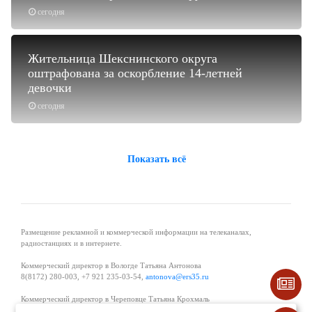
сегодня
Жительница Шекснинского округа
оштрафована за оскорбление 14-летней
девочки
сегодня
Показать всё
Размещение рекламной и коммерческой информации на телеканалах,
радиостанциях и в интернете.
Коммерческий директор в Вологде Татьяна Антонова
8(8172) 280-003, +7 921 235-03-54,
antonova@ers35.ru
Коммерческий директор в Череповце Татьяна Крохмаль
8(8202) 57-11-11, +7 921 121-59-44,
tvkrohmal@35media.ru