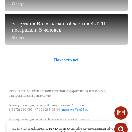
вчера
За сутки в Вологодской области в 4 ДТП
пострадали 5 человек
вчера
Показать всё
Размещение рекламной и коммерческой информации на телеканалах,
радиостанциях и в интернете.
Коммерческий директор в Вологде Татьяна Антонова
8(8172) 280-003, +7 921 235-03-54,
antonova@ers35.ru
Коммерческий директор в Череповце Татьяна Крохмаль
8(8202) 57-11-11, +7 921 121-59-44,
tvkrohmal@35media.ru
Мы используем файлы cookies для улучшения работы сайта. Оставаясь на нашем сайте, вы