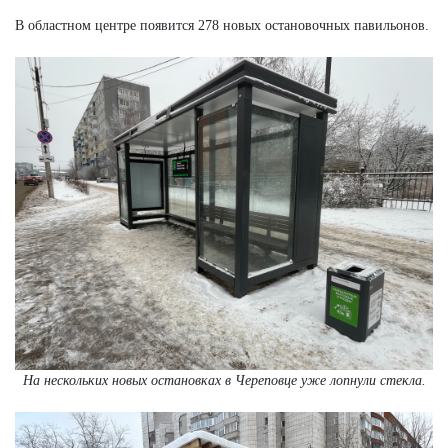
В областном центре появится 278 новых остановочных павильонов.
На нескольких новых остановках в Череповце уже лопнули стекла.