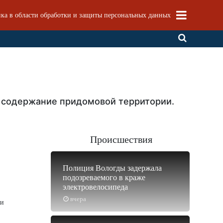
ка в области обработки и защиты персональных данных
 содержание придомовой территории.
Происшествия
Полиция Вологды задержала
подозреваемого в краже
электровелосипеда
вчера
ки