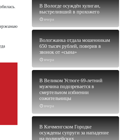
В Вологде осуждён хулиган,
обилась.
выстреливший в прохожего
вчера
одержанию
Вологжанка отдала мошенникам
650 тысяч рублей, поверив в
еда
звонок от «сына»
вчера
В Великом Устюге 69-летний
мужчина подозревается в
смертельном избиении
сожительницы
вчера
В Кичменгском Городке
осуждены супруги за нападение
на полицейских