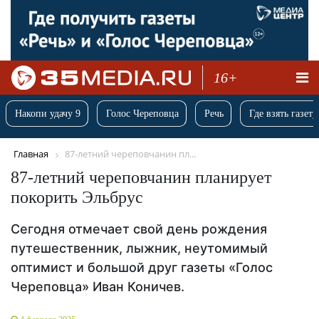
16+
Накопи удачу 9
Голос Череповца
Речь
Где взять газету
Главная
87-летний череповчанин пл...
87-летний череповчанин планирует
покорить Эльбрус
Сегодня отмечает свой день рождения
путешественник, лыжник, неутомимый
оптимист и большой друг газеты «Голос
Череповца» Иван Коничев.