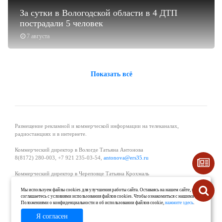
За сутки в Вологодской области в 4 ДТП
пострадали 5 человек
7 августа
Показать всё
Размещение рекламной и коммерческой информации на телеканалах,
радиостанциях и в интернете.
Коммерческий директор в Вологде Татьяна Антонова
8(8172) 280-003, +7 921 235-03-54,
antonova@ers35.ru
Коммерческий директор в Череповце Татьяна Крохмаль
8(8202) 57-11-11, +7 921 121-59-44,
tvkrohmal@35media.ru
Мы используем файлы cookies для улучшения работы сайта. Оставаясь на нашем сайте, вы
соглашаетесь с условиями использования файлов cookies. Чтобы ознакомиться с нашими
Начальник отдела рекламы в Великом Устюге Екатерина Вьюжанина 8(81738)
Положениями о конфиденциальности и об использовании файлов cookie,
нажмите здесь
.
2-04-44, +7 921 125-06-40,
katrinv81@mail.ru
Я согласен