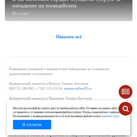
нападение на полицейских
сегодня
Показать всё
Размещение рекламной и коммерческой информации на телеканалах,
радиостанциях и в интернете.
Коммерческий директор в Вологде Татьяна Антонова
8(8172) 280-003, +7 921 235-03-54,
antonova@ers35.ru
Коммерческий директор в Череповце Татьяна Крохмаль
8(8202) 57-11-11, +7 921 121-59-44,
tvkrohmal@35media.ru
Мы используем файлы cookies для улучшения работы сайта. Оставаясь на нашем сайте, вы
соглашаетесь с условиями использования файлов cookies. Чтобы ознакомиться с нашими
Начальник отдела рекламы в Великом Устюге Екатерина Вьюжанина 8(81738)
Положениями о конфиденциальности и об использовании файлов cookie,
нажмите здесь
.
2-04-44, +7 921 125-06-40,
katrinv81@mail.ru
Я согласен
О проекте
Реклама
Контакты
Политика в области обработки и защиты персональных данных