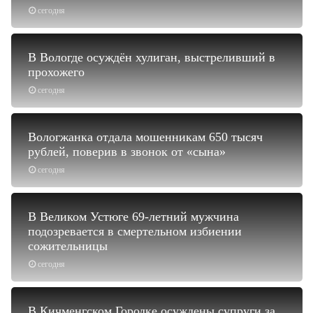
сегодня
В Вологде осуждён хулиган, выстреливший в
прохожего
сегодня
Вологжанка отдала мошенникам 650 тысяч
рублей, поверив в звонок от «сына»
сегодня
В Великом Устюге 69-летний мужчина
подозревается в смертельном избиении
сожительницы
сегодня
В Кичменгском Городке осуждены супруги за