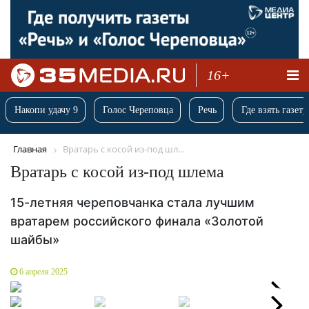
16+
Накопи удачу 9
Голос Череповца
Речь
Где взять газету
Главная
Вратарь с косой из-под шл...
Вратарь с косой из-под шлема
15-летняя череповчанка стала лучшим
вратарем российского финала «Золотой
шайбы»
6 апреля 2025