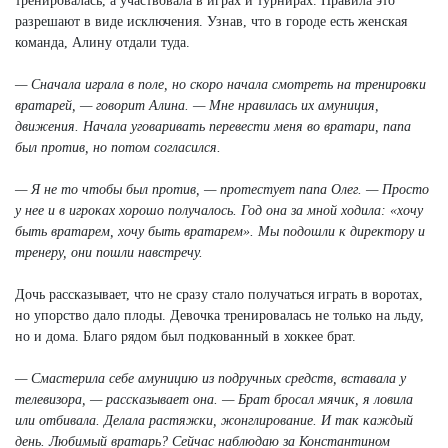
тренировалась, а участвовала в играх и турнирах. Правила это
разрешают в виде исключения. Узнав, что в городе есть женская
команда, Алину отдали туда.
— Сначала играла в поле, но скоро начала смотреть на тренировки
вратарей, — говорит Алина. — Мне нравилась их амуниция,
движения. Начала уговаривать перевести меня во вратари, папа
был против, но потом согласился.
— Я не то чтобы был против, — протестует папа Олег. — Просто
у нее и в игроках хорошо получалось. Год она за мной ходила: «хочу
быть вратарем, хочу быть вратарем». Мы подошли к директору и
тренеру, они пошли навстречу.
Дочь рассказывает, что не сразу стало получаться играть в воротах,
но упорство дало плоды. Девочка тренировалась не только на льду,
но и дома. Благо рядом был подкованный в хоккее брат.
— Смастерила себе амуницию из подручных средств, вставала у
телевизора, — рассказывает она. — Брат бросал мячик, я ловила
или отбивала. Делала растяжки, жонглирование. И так каждый
день. Любимый вратарь? Сейчас наблюдаю за Константином