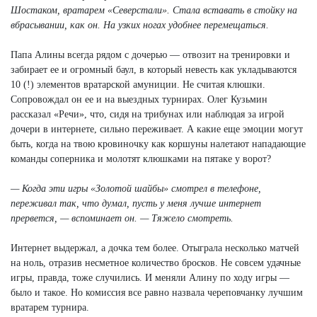
Шостаком, вратарем «Северстали». Стала вставать в стойку на
вбрасывании, как он. На узких ногах удобнее перемещаться.
Папа Алины всегда рядом с дочерью — отвозит на тренировки и
забирает ее и огромный баул, в который невесть как укладываются
10 (!) элементов вратарской амуниции. Не считая клюшки.
Сопровождал он ее и на выездных турнирах. Олег Кузьмин
рассказал «Речи», что, сидя на трибунах или наблюдая за игрой
дочери в интернете, сильно переживает. А какие еще эмоции могут
быть, когда на твою кровиночку как коршуны налетают нападающие
команды соперника и молотят клюшками на пятаке у ворот?
— Когда эти игры «Золотой шайбы» смотрел в телефоне,
переживал так, что думал, пусть у меня лучше интернет
прервется, — вспоминает он. — Тяжело смотреть.
Интернет выдержал, а дочка тем более. Отыграла несколько матчей
на ноль, отразив несметное количество бросков. Не совсем удачные
игры, правда, тоже случились. И меняли Алину по ходу игры —
было и такое. Но комиссия все равно назвала череповчанку лучшим
вратарем турнира.