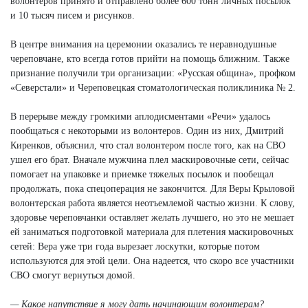
волонтеров принято и отправлено более 600 тонн личных посылок
и 10 тысяч писем и рисунков.
В центре внимания на церемонии оказались те неравнодушные
череповчане, кто всегда готов прийти на помощь ближним. Также
признание получили три организации: «Русская община», профком
«Северстали» и Череповецкая стоматологическая поликлиника № 2.
В перерыве между громкими аплодисментами «Речи» удалось
пообщаться с некоторыми из волонтеров. Один из них, Дмитрий
Киренков, объяснил, что стал волонтером после того, как на СВО
ушел его брат. Вначале мужчина плел маскировочные сети, сейчас
помогает на упаковке и приемке тяжелых посылок и пообещал
продолжать, пока спецоперация не закончится. Для Веры Крыловой
волонтерская работа является неотъемлемой частью жизни. К слову,
здоровье череповчанки оставляет желать лучшего, но это не мешает
ей заниматься подготовкой материала для плетения маскировочных
сетей: Вера уже три года вырезает лоскутки, которые потом
используются для этой цели. Она надеется, что скоро все участники
СВО смогут вернуться домой.
— Какое напутствие я могу дать начинающим волонтерам?