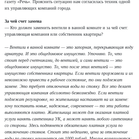
газету «Речь». Прояснить ситуацию нам согласилась техник одной
их управляющих компаний города.
За чей счет замена
— Кто должен заменить вентили в ванной комнате и за чей счет:
управляющая компания или собственник квартиры?
— Вентили в ванной комнате — это запорная, перекрывающая воду
арматура. И это общедомовое имущество. Уточняю. То, что
стоит перед счетчиками, до вентилей, и сами вентили — это
общедомовое имущество. То, что после этих вентилей — это
имущество собственника квартиры. Если вентили проржавели и их
невозможно привести в рабочее состояние, то они подлежат
замене. Это требует отключения воды по стояку. Все это делает
управляющая компания абсолютно безвозмездно. Если вентили
подлежат регулировке, но жительница настаивает на их замене:
хочу поставить новые, надежные, современнее — то эти работы
выполняются платно. Жительница может для оказания платной
услуги нанять сантехника УК, а может нанять любого сантехника
со стороны. Здесь подтянется обязательно платная услуга по
отключению стояков. Стоит это недешево, цена за отключение
воды по стояку начинается от 1000 рублей. Многие возмущаются: