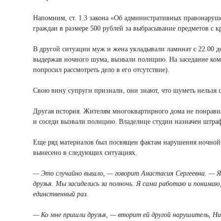
Напомним, ст. 1.3 закона «Об административных правонаруш
граждан в размере 500 рублей за выбрасывание предметов с к
В другой ситуации муж и жена укладывали ламинат с 22.00 до
выдержав ночного шума, вызвали полицию. На заседание ком
попросил рассмотреть дело в его отсутствие).
Свою вину супруги признали, они знают, что шуметь нельзя с
Другая история. Жителям многоквартирного дома не понравил
и соседи вызвали полицию. Владелице студии назначен штраф
Еще ряд материалов был посвящен фактам нарушения ночной
вынесено в следующих ситуациях.
— Это случайно вышло, — говорит Анастасия Сергеевна. — Я 
друзья. Мы засиделись за полночь. Я сама работаю и понима
единственный раз.
— Ко мне пришли друзья, — вторит ей другой нарушитель, Ник