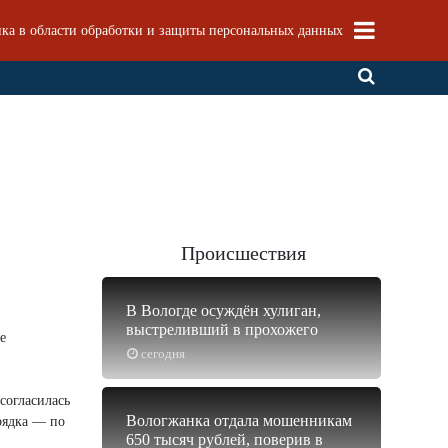
ка в области обработки и защиты персональных данных
Происшествия
В Вологде осуждён хулиган,
выстреливший в прохожего
е
сегодня
согласилась
Вологжанка отдала мошенникам
рядка — по
650 тысяч рублей, поверив в