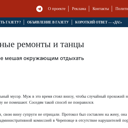
О проекте
Реклама
Контакты
Полити
ЯТЬ ГАЗЕТУ?
ОБЪЯВЛЕНИЕ В ГАЗЕТУ
КОРОТКИЙ ОТВЕТ — «ДА!»
чные ремонты и танцы
 не мешая окружающим отдыхать
льный мусор. Муж в это время стоял внизу, чтобы случайный прохожий н
му не помешают. Соседям такой способ не понравился.
свою вину супруги не отрицали. Протокол был составлен на жену, она 
 административной комиссией в Череповце в отсутствие нарушителей по