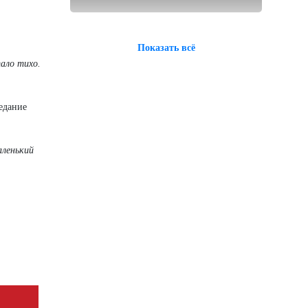
Показать всё
ало тихо.
едание
аленький