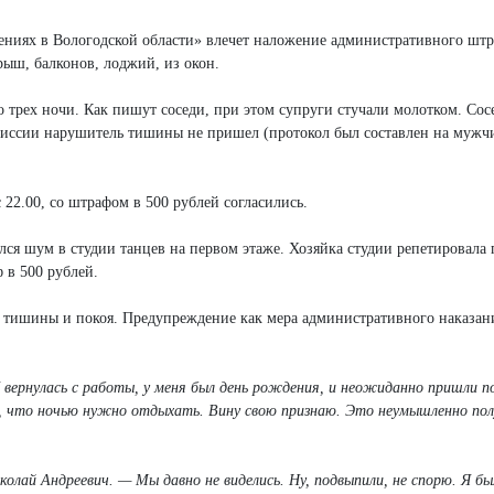
ениях в Вологодской области» влечет наложение административного штр
рыш, балконов, лоджий, из окон.
 трех ночи. Как пишут соседи, при этом супруги стучали молотком. Сос
иссии нарушитель тишины не пришел (протокол был составлен на мужчи
 22.00, со штрафом в 500 рублей согласились.
ся шум в студии танцев на первом этаже. Хозяйка студии репетировала п
 в 500 рублей.
 тишины и покоя. Предупреждение как мера административного наказан
вернулась с работы, у меня был день рождения, и неожиданно пришли п
ю, что ночью нужно отдыхать. Вину свою признаю. Это неумышленно пол
олай Андреевич. — Мы давно не виделись. Ну, подвыпили, не спорю. Я б