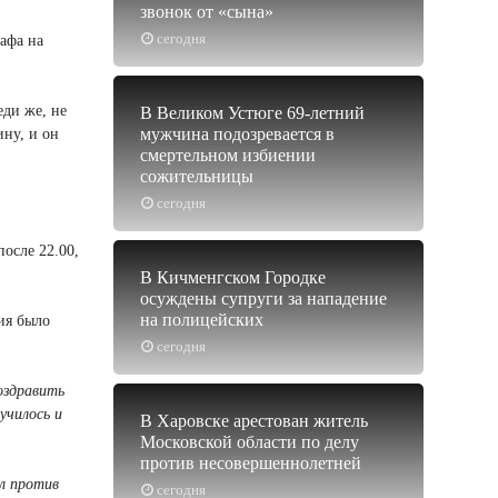
звонок от «сына»
сегодня
афа на
еди же, не
В Великом Устюге 69-летний
мужчина подозревается в
ну, и он
смертельном избиении
сожительницы
сегодня
осле 22.00,
В Кичменгском Городке
осуждены супруги за нападение
на полицейских
ия было
сегодня
оздравить
училось и
В Харовске арестован житель
Московской области по делу
против несовершеннолетней
ыл против
сегодня