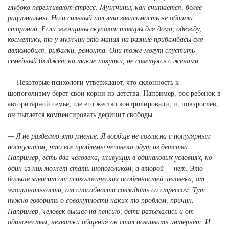
глубоко переживают стресс. Мужчины, как считается, более
рациональны. Но и сильный пол эта зависимость не обошла
стороной. Если женщины скупают товары для дома, одежду,
косметику, то у мужчин это мания на разные прибамбасы для
автомобиля, рыбалки, ремонта. Они тоже могут спустить
семейный бюджет на такие покупки, не советуясь с женами.
— Некоторые психологи утверждают, что склонность к
шопоголизму берет свои корни из детства. Например, рос ребенок в
авторитарной семье, где его жестко контролировали, и, повзрослев,
он пытается компенсировать дефицит свободы.
— Я не разделяю это мнение. Я вообще не согласна с популярным
постулатом, что все проблемы человека идут из детства.
Например, есть два человека, живущих в одинаковых условиях, но
один из них может стать шопоголиком, а второй — нет. Это
больше зависит от психологических особенностей человека, от
эмоциональности, от способности совладать со стрессом. Тут
нужно говорить о совокупности каких-то проблем, причин.
Например, человек вышел на пенсию, дети разъехались и от
одиночества, нехватки общения он стал осваивать интернет. И