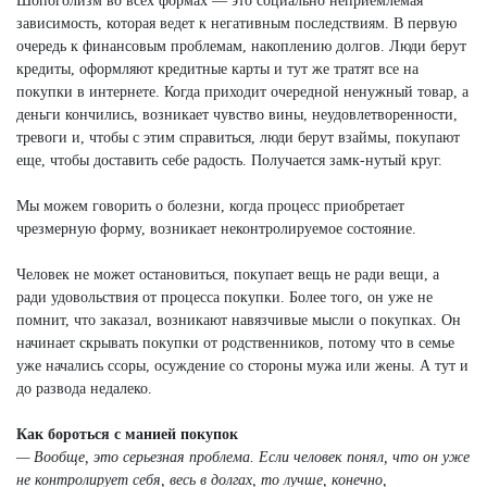
Шопоголизм во всех формах — это социально неприемлемая
зависимость, которая ведет к негативным последствиям. В первую
очередь к финансовым проблемам, накоплению долгов. Люди берут
кредиты, оформляют кредитные карты и тут же тратят все на
покупки в интернете. Когда приходит очередной ненужный товар, а
деньги кончились, возникает чувство вины, неудовлетворенности,
тревоги и, чтобы с этим справиться, люди берут взаймы, покупают
еще, чтобы доставить себе радость. Получается замк-нутый круг.
Мы можем говорить о болезни, когда процесс приобретает
чрезмерную форму, возникает неконтролируемое состояние.
Человек не может остановиться, покупает вещь не ради вещи, а
ради удовольствия от процесса покупки. Более того, он уже не
помнит, что заказал, возникают навязчивые мысли о покупках. Он
начинает скрывать покупки от родственников, потому что в семье
уже начались ссоры, осуждение со стороны мужа или жены. А тут и
до развода недалеко.
Как бороться с манией покупок
— Вообще, это серьезная проблема. Если человек понял, что он уже
не контролирует себя, весь в долгах, то лучше, конечно,