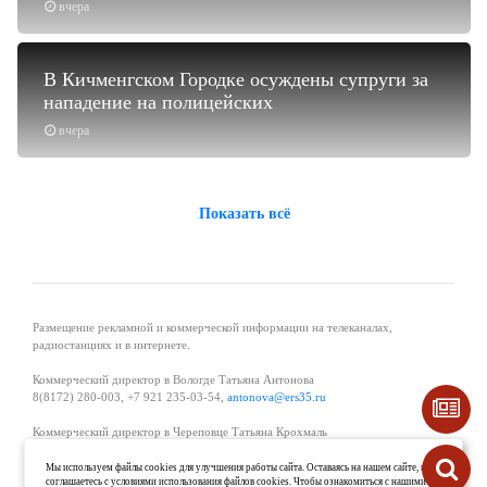
вчера
В Кичменгском Городке осуждены супруги за
нападение на полицейских
вчера
Показать всё
Размещение рекламной и коммерческой информации на телеканалах,
радиостанциях и в интернете.
Коммерческий директор в Вологде Татьяна Антонова
8(8172) 280-003, +7 921 235-03-54,
antonova@ers35.ru
Коммерческий директор в Череповце Татьяна Крохмаль
8(8202) 57-11-11, +7 921 121-59-44,
tvkrohmal@35media.ru
Мы используем файлы cookies для улучшения работы сайта. Оставаясь на нашем сайте, вы
соглашаетесь с условиями использования файлов cookies. Чтобы ознакомиться с нашими
Начальник отдела рекламы в Великом Устюге Екатерина Вьюжанина 8(81738)