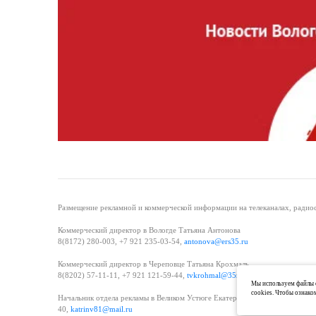
Размещение рекламной и коммерческой информации на телеканалах, радиос
Коммерческий директор в Вологде Татьяна Антонова
8(8172) 280-003, +7 921 235-03-54,
antonova@ers35.ru
Коммерческий директор в Череповце Татьяна Крохмаль
8(8202) 57-11-11, +7 921 121-59-44,
tvkrohmal@35media.ru
Мы используем файлы c
cookies. Чтобы ознако
Начальник отдела рекламы в Великом Устюге Екатерина Вьюжанина 8(81738
40,
katrinv81@mail.ru