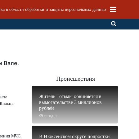
ка в области обработки и защиты персональных данных
м Вале.
Происшествия
Житель Тотьмы обвиняется в
нате
вымогательстве 3 миллионов
 Жильцы
рублей
сегодня
вления МЧС.
В Нюксенском округе подростки