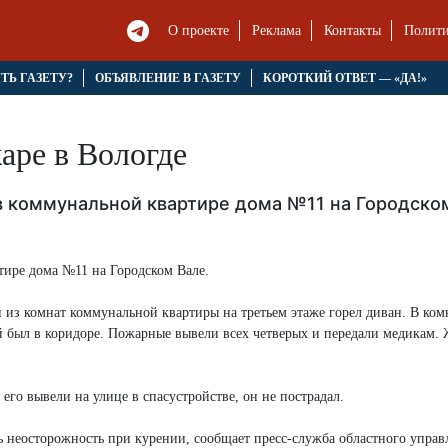
О проекте
Реклама
Контакты
Полити
ЯТЬ ГАЗЕТУ?
ОБЪЯВЛЕНИЕ В ГАЗЕТУ
КОРОТКИЙ ОТВЕТ — «ДА!»
аре в Вологде
в коммунальной квартире дома №11 на Городско
тире дома №11 на Городском Вале.
 из комнат коммунальной квартиры на третьем этаже горел диван. В ком
 был в коридоре. Пожарные вывели всех четверых и передали медикам.
его вывели на улице в спасустройстве, он не пострадал.
ь неосторожность при курении, сообщает пресс-служба областного упра