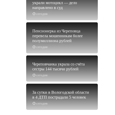
украли мотоцикл — дело
направлено в суд
сегодня
Пенсионерка из Череповца
перевела мошенникам более
полумиллиона рублей
сегодня
Череповчанка украла со счёта
сестры 144 тысячи рублей
сегодня
За сутки в Вологодской области
в 4 ДТП пострадали 5 человек
сегодня