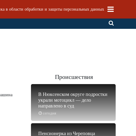
ка в области обработки и защиты персональных данных
Происшествия
В Нюксенском округе подростки
 машина
украли мотоцикл — дело
направлено в суд
сегодня
Пенсионерка из Череповца