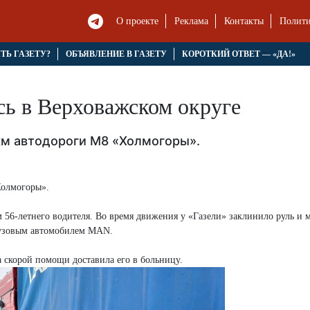
О проекте
Реклама
Контакты
Полити
ЯТЬ ГАЗЕТУ?
ОБЪЯВЛЕНИЕ В ГАЗЕТУ
КОРОТКИЙ ОТВЕТ — «ДА!»
сь в Верховажском округе
км автодороги М8 «Холмогоры».
Холмогоры».
 56-летнего водителя. Во время движения у «Газели» заклинило руль и
грузовым автомобилем MAN.
 скорой помощи доставила его в больницу.