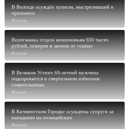
В Вологде осуждён хулиган, выстреливший в
прохожего
сегодня
Вологжанка отдала мошенникам 650 тысяч
рублей, поверив в звонок от «сына»
сегодня
В Великом Устюге 69-летний мужчина
подозревается в смертельном избиении
сожительницы
сегодня
В Кичменгском Городке осуждены супруги за
нападение на полицейских
сегодня