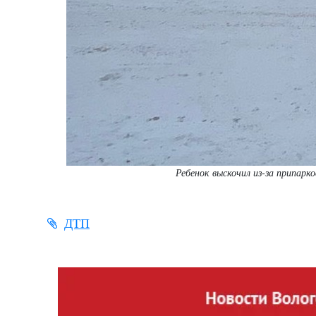
Ребенок выскочил из-за припар
ДТП