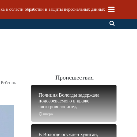
ка в области обработки и защиты персональных данных
Происшествия
 Ребенок
Полиция Вологды задержала
подозреваемого в краже
электровелосипеда
вчера
В Вологде осуждён хулиган,