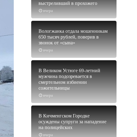
выстреливший в прохожего
вчера
Вологжанка отдала мошенникам
650 тысяч рублей, поверив в
звонок от «сына»
вчера
В Великом Устюге 69-летний
мужчина подозревается в
смертельном избиении
сожительницы
вчера
В Кичменгском Городке
осуждены супруги за нападение
на полицейских
вчера