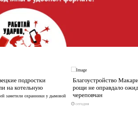
вецкие подростки
Благоустройство Макар
ли на котельную
рощи не оправдало ожи
череповчан
ей заметили охранники у дымовой
сегодня