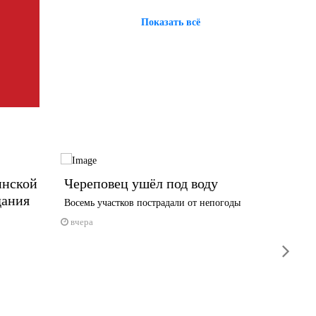
Показать всё
инской
Череповец ушёл под воду
Приют
дания
Череп
Восемь участков пострадали от непогоды
вчера
вчера
next