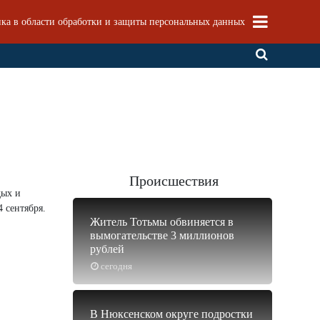
ка в области обработки и защиты персональных данных
Происшествия
дых и
 сентября.
Житель Тотьмы обвиняется в
вымогательстве 3 миллионов
рублей
сегодня
В Нюксенском округе подростки