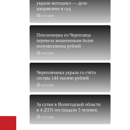
украли мотоцикл — дело
направлено в суд
сегодня
Пенсионерка из Череповца
перевела мошенникам более
полумиллиона рублей
сегодня
Череповчанка украла со счёта
сестры 144 тысячи рублей
сегодня
За сутки в Вологодской области
в 4 ДТП пострадали 5 человек
сегодня