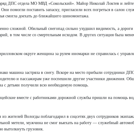
наряд ДПС отдела МО МВД «Сокольский». Майор Николай Локтев и лейте
ни помогли поставить запаску, пригласили всех погреться в салон слу
мья смогла доехать до ближайшего шиномонтажа.
бенно сложной. Обильный снегопад сильно ухудшил видимость, а дороги
арий, в том числе со смертельным исходом. В других ситуация была мене
ирилловском округе женщина за рулем иномарки не справилась с управл
 Однако машина застряла в снегу. Вскоре на место прибыли сотрудники Д
водителю и пассажирам уже поспешили другие участники движения. О
ина с детьми получили всю необходимую помощь.
ицейские вместе с работниками дорожной службы пришли на помощь во
н из жителей Вологды поблагодарил в соцсетях двух сотрудников экипаж
ильной метели, мужчина не смог выехать на работу — служебный автомо
лю вытолкнуть грузовик.