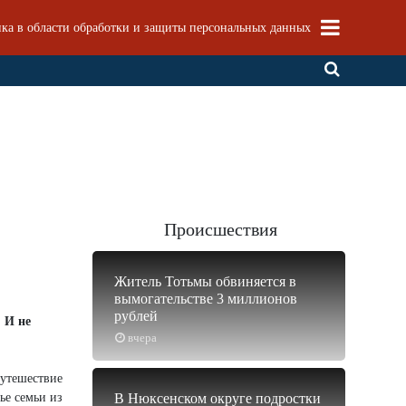
ка в области обработки и защиты персональных данных
Происшествия
Житель Тотьмы обвиняется в
вымогательстве 3 миллионов
рублей
 И не
вчера
путешествие
ье семьи из
В Нюксенском округе подростки