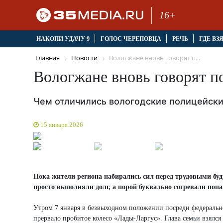
16+
НАКОПИ УДАЧУ 9
ГОЛОС ЧЕРЕПОВЦА
РЕЧЬ
ГДЕ ВЗ
Главная
Новости
Вологжане вновь говорят п...
Вологжане вновь говорят п
Чем отличились вологодские полицейски
15 января 2026
Пока жители региона набирались сил перед трудовыми буд
просто выполняли долг, а порой буквально согревали по
Утром 7 января в безвыходном положении посреди федеральн
прервало пробитое колесо «Лады-Ларгус». Глава семьи взялся