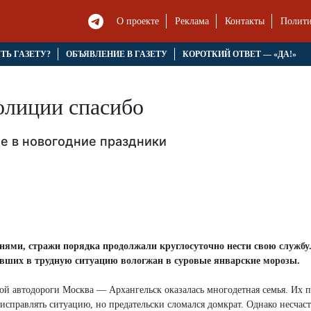
О проекте
Реклама
Контакты
Полити
ЯТЬ ГАЗЕТУ?
ОБЪЯВЛЕНИЕ В ГАЗЕТУ
КОРОТКИЙ ОТВЕТ — «ДА!»
олиции спасибо
е в новогодние праздники
нями, стражи порядка продолжали круглосуточно нести свою службу.
павших в трудную ситуацию вологжан в суровые январские морозы.
ой автодороги Москва — Архангельск оказалась многодетная семья. Их 
 исправлять ситуацию, но предательски сломался домкрат. Однако несчаст