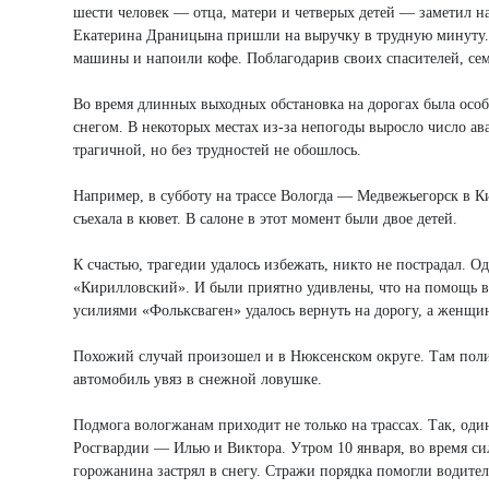
шести человек — отца, матери и четверых детей — заметил 
Екатерина Драницына пришли на выручку в трудную минуту. О
машины и напоили кофе. Поблагодарив своих спасителей, се
Во время длинных выходных обстановка на дорогах была осо
снегом. В некоторых местах из-за непогоды выросло число ав
трагичной, но без трудностей не обошлось.
Например, в субботу на трассе Вологда — Медвежьегорск в К
съехала в кювет. В салоне в этот момент были двое детей.
К счастью, трагедии удалось избежать, никто не пострадал.
«Кирилловский». И были приятно удивлены, что на помощь 
усилиями «Фольксваген» удалось вернуть на дорогу, а женщ
Похожий случай произошел и в Нюксенском округе. Там пол
автомобиль увяз в снежной ловушке.
Подмога вологжанам приходит не только на трассах. Так, оди
Росгвардии — Илью и Виктора. Утром 10 января, во время с
горожанина застрял в снегу. Стражи порядка помогли водите