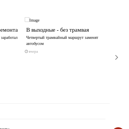
ремонта
В выходные - без трамвая
В Чер
огран
 заработал
Четвертый трамвайный маршрут заменят
автобусом
Причина
вчера
6 авгус
next