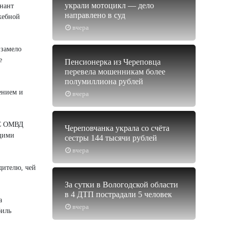
украли мотоцикл — дело
нант
направлено в суд
жебной
вчера
 замело
е
Пенсионерка из Череповца
перевела мошенникам более
полумиллиона рублей
ением и
вчера
ПС ОМВД
Череповчанка украла со счёта
бщими
сестры 144 тысячи рублей
вчера
дителю, чей
За сутки в Вологодской области
в 4 ДТП пострадали 5 человек
а
вчера
биль