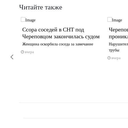
Читайте также
Ссора соседей в СНТ под
Черепо
Череповцом закончилась судом
проник
памятнике
Женщина оскорбила соседа за замечание
Нарушител
трубы
вчера
Previous
вчера