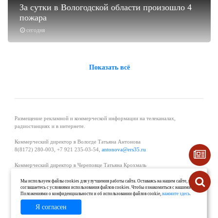
За сутки в Вологодской области произошло 4
пожара
сегодня
Показать всё
Размещение рекламной и коммерческой информации на телеканалах,
радиостанциях и в интернете.
Коммерческий директор в Вологде Татьяна Антонова
8(8172) 280-003, +7 921 235-03-54,
antonova@ers35.ru
Коммерческий директор в Череповце Татьяна Крохмаль
8(8202) 57-11-11, +7 921 121-59-44,
tvkrohmal@35media.ru
Мы используем файлы cookies для улучшения работы сайта. Оставаясь на нашем сайте, вы
соглашаетесь с условиями использования файлов cookies. Чтобы ознакомиться с нашими
Начальник отдела рекламы в Великом Устюге Екатерина Вьюжанина 8(81738)
Положениями о конфиденциальности и об использовании файлов cookie,
нажмите здесь
.
2-04-44, +7 921 125-06-40,
katrinv81@mail.ru
Я согласен
О проекте
Реклама
Контакты