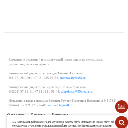
Размещение рекламной и коммерческой информации на телеканалах,
радиостанциях и в интернете.
Коммерческий директор в Вологде Татьяна Антонова
8(8172) 280-003, +7 921 235-03-54,
antonova@ers35.ru
Коммерческий директор в Череповце Татьяна Крохмаль
8(8202) 57-11-11, +7 921 121-59-44,
tvkrohmal@35media.ru
Начальник отдела рекламы в Великом Устюге Екатерина Вьюжанина 8(81738)
2-04-44, +7 921 125-06-40,
katrinv81@mail.ru
О проекте
Реклама
Контакты
Политика в области обработки и защиты персональных данных
Мы используем файлы cookies для улучшения работы сайта. Оставаясь на нашем сайте, вы
соглашаетесь с условиями использования файлов cookies. Чтобы ознакомиться с нашими