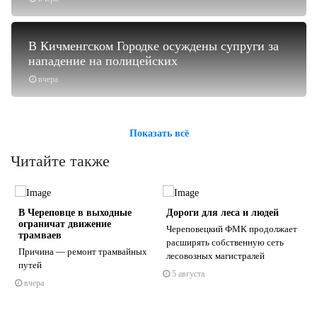
В Кичменгском Городке осуждены супруги за
нападение на полицейских
вчера
Показать всё
Читайте также
В Череповце в выходные
Дороги для леса и людей
ограничат движение
Череповецкий ФМК продолжает
трамваев
расширять собственную сеть
Причина — ремонт трамвайных
лесовозных магистралей
путей
5 августа
s
ne
вчера