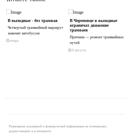
В выходные - без трамвая
В Череповце в выходные
ограничат движение
Четвертый трамвайный маршрут
трамваев
заменят автобусом
Причина — ремонт трамвайных
вчера
путей
s
ne
6 августа
Размещение рекламной и коммерческой информации на телеканалах,
радиостанциях и в интернете.