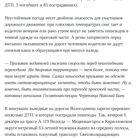
ДТП, 5 погибших и 83 пострадавших).
Неустойчивая погода несет двойную опасность для участников
дорожного движения: при плюсовых температурах снег тает и
водители вечером или рано утром могут не заметить пешеходов в
темной одежде на проезжей части. А резко затормозить перед
внезапно оказавшимся на дороге человеком водителю не дадут
снежная каша и образующаяся при минусе наледь.
— Призываю водителей снижать скорость перед пешеходными
переходами. На дворовых территориях — тем более, потому что
там могут играть дети. Самих пешеходов призываю на одежде
иметь световозвращающие элементы, чтобы быть заметнее. Ну и,
конечно, быть внимательными при переходе проезжей части, —
напомнил начальник Госавтоинспекции Череповца Николай Баев.
В минувшие выходные на дорогах Вологодчины зарегистрировано
несколько ДТП, в которых пострадали пешеходы. Так, вечером 6
декабря на трассе А-119 Вологда — Медвежьегорск в Кирилловском
округе нетрезвый 63-летний мужчина вышел на середину полосы,
чтобы остановить попутный транспорт. Световозвращающих