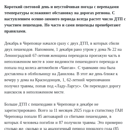
Короткий световой день и неустойчивая погода с перепадами
температуры осложняют обстановку на дорогах региона. С
наступлением осенне-зимнего периода всегда растет число ДТП с
участием пешеходов. Но часто и сами пешеходы пренебрегают
правилами.
Декабрь в Череповце начался сразу с двух ДТП, в которых сбили
двух пешеходов. Напомним, 1 декабря рано утром у дома № 22 на
Ленинградской 67-летняя женщина переходила проезжую часть в
неположенном месте в зоне видимости пешеходного перехода и
попала под колеса автомобиля «Чанган». С травмами она была
доставлена в облбольницу на Данилова. В этот же день ближе к
вечеру у дома на Краснодонцев, 1, 62-летний череповчанин
получил травмы, попав под «Ладу-Ларгус». Он переходил дорогу
наискосок в неположенном месте.
Больше ДТП с пешеходами в Череповце в декабре не
зарегистрировано. Всего за 11 месяцев 2025 года в статистику ГАИ
Череповца попали 85 автоаварий со сбитыми пешеходами, в
которых 4 человека погибли и 87 получили травмы. Это примерно
столько же, сколько и за аналогичный период прошлого года (85