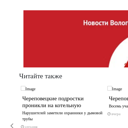
Читайте также
тиваль
Череповецкие подростки
Черепов
проникли на котельную
Восемь уча
га —
Нарушителей заметили охранники у дымовой
вчера
трубы
Previous
сегодня