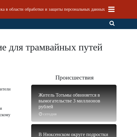
ка в области обработки и защиты персональных данных
ие для трамвайных путей
Происшествия
оители
Житель Тотьмы обвиняется в
вымогательстве 3 миллионов
рублей
ли
сегодня
ьскому
В Нюксенском округе подростки