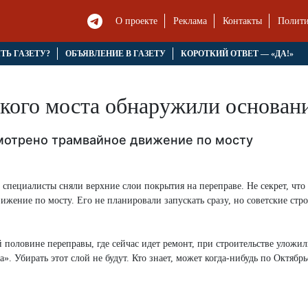
О проекте
Реклама
Контакты
Полити
ЯТЬ ГАЗЕТУ?
ОБЪЯВЛЕНИЕ В ГАЗЕТУ
КОРОТКИЙ ОТВЕТ — «ДА!»
кого моста обнаружили основан
отрено трамвайное движение по мосту
специалисты сняли верхние слои покрытия на переправе. Не секрет, что
жение по мосту. Его не планировали запускать сразу, но советские стр
й половине переправы, где сейчас идет ремонт, при строительстве уложи
. Убирать этот слой не будут. Кто знает, может когда-нибудь по Октябр