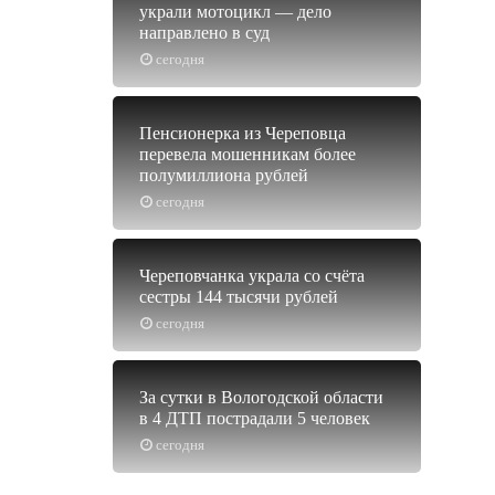
украли мотоцикл — дело
направлено в суд
сегодня
Пенсионерка из Череповца
перевела мошенникам более
полумиллиона рублей
сегодня
Череповчанка украла со счёта
сестры 144 тысячи рублей
сегодня
За сутки в Вологодской области
в 4 ДТП пострадали 5 человек
сегодня