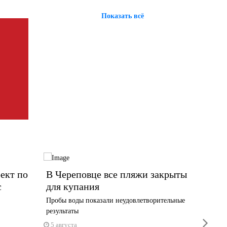
Показать всё
ект по
В Череповце все пляжи закрыты
13 ты
с
для купания
Волог
новую
Пробы воды показали неудовлетворительные
результаты
Выплата 
next
1 июня
5 августа