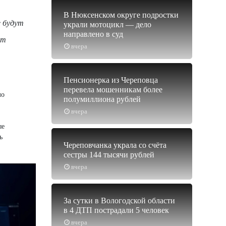
В Нюксенском округе подростки
е будут
украли мотоцикл — дело
направлено в суд
ют
вчера
Пенсионерка из Череповца
перевела мошенникам более
ло
полумиллиона рублей
вчера
ые
ь
Череповчанка украла со счёта
сестры 144 тысячи рублей
вчера
За сутки в Вологодской области
в 4 ДТП пострадали 5 человек
вчера