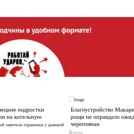
вецкие подростки
Благоустройство Макар
ли на котельную
рощи не оправдало ожи
череповчан
ей заметили охранники у дымовой
вчера