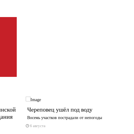
инской
Череповец ушёл под воду
Приют
дания
Череп
Восемь участков пострадали от непогоды
6 авгус
6 августа