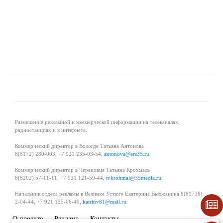
Размещение рекламной и коммерческой информации на телеканалах,
радиостанциях и в интернете.
Коммерческий директор в Вологде Татьяна Антонова
8(8172) 280-003, +7 921 235-03-54,
antonova@ers35.ru
Коммерческий директор в Череповце Татьяна Крохмаль
8(8202) 57-11-11, +7 921 121-59-44,
tvkrohmal@35media.ru
Начальник отдела рекламы в Великом Устюге Екатерина Вьюжанина 8(81738)
2-04-44, +7 921 125-06-40,
katrinv81@mail.ru
О проекте
Реклама
Контакты