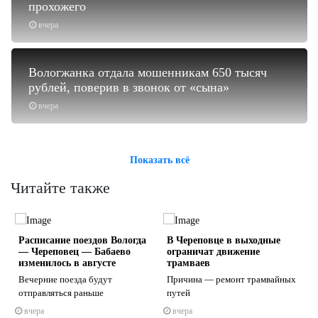
прохожего
вчера
Вологжанка отдала мошенникам 650 тысяч
рублей, поверив в звонок от «сына»
вчера
Показать всё
Читайте также
Расписание поездов Вологда
В Череповце в выходные
— Череповец — Бабаево
ограничат движение
изменилось в августе
трамваев
и
Вечерние поезда будут
Причина — ремонт трамвайных
отправляться раньше
путей
s
ne
вчера
вчера