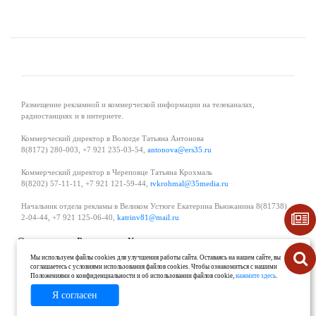
Размещение рекламной и коммерческой информации на телеканалах,
радиостанциях и в интернете.
Коммерческий директор в Вологде Татьяна Антонова
8(8172) 280-003, +7 921 235-03-54,
antonova@ers35.ru
Коммерческий директор в Череповце Татьяна Крохмаль
8(8202) 57-11-11, +7 921 121-59-44,
tvkrohmal@35media.ru
Начальник отдела рекламы в Великом Устюге Екатерина Вьюжанина 8(81738)
2-04-44, +7 921 125-06-40,
katrinv81@mail.ru
О проекте
Реклама
Контакты
Политика в области обработки и защиты персональных данных
Мы используем файлы cookies для улучшения работы сайта. Оставаясь на нашем сайте, вы
соглашаетесь с условиями использования файлов cookies. Чтобы ознакомиться с нашими
Положениями о конфиденциальности и об использовании файлов cookie,
нажмите здесь
.
Я согласен