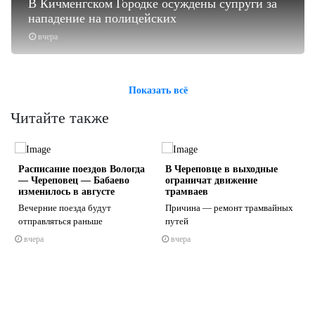
В Кичменгском Городке осуждены супруги за
нападение на полицейских
вчера
Показать всё
Читайте также
Расписание поездов Вологда
В Череповце в выходные
— Череповец — Бабаево
ограничат движение
изменилось в августе
трамваев
Вечерние поезда будут
Причина — ремонт трамвайных
отправляться раньше
путей
s
ne
вчера
вчера