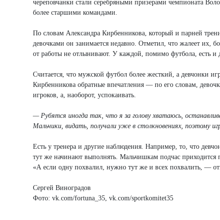
череповчанки стали серебряными призерами чемпионата Волого
более старшими командами.
По словам Александра Кирбенникова, который и парней трени
девочками он занимается недавно. Отметил, что жалеет их, бо
от работы не отлынивают. У каждой, помимо футбола, есть и
Считается, что мужской футбол более жесткий, а девчонки иг
Кирбенникова обратные впечатления — по его словам, девочки
игроков, а, наоборот, успокаивать.
— Рубятся иногда так, что я за голову хватаюсь, останавли
Мальчики, видать, получали уже в столкновениях, поэтому 
Есть у тренера и другие наблюдения. Например, то, что дев
тут же начинают выполнять. Мальчишкам подчас приходится по
«А если одну похвалил, нужно тут же и всех похвалить, — от
Сергей Виноградов
Фото: vk.com/fortuna_35, vk.com/sportkomitet35