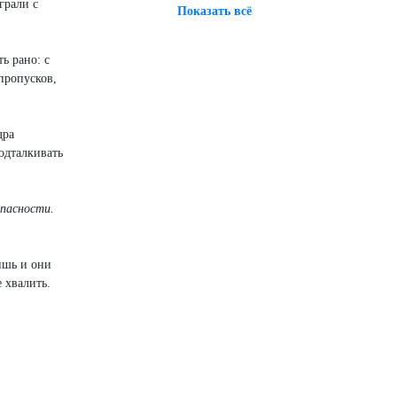
грали с
Показать всё
ь рано: с
пропусков,
дра
одталкивать
опасности.
ишь и они
 хвалить.