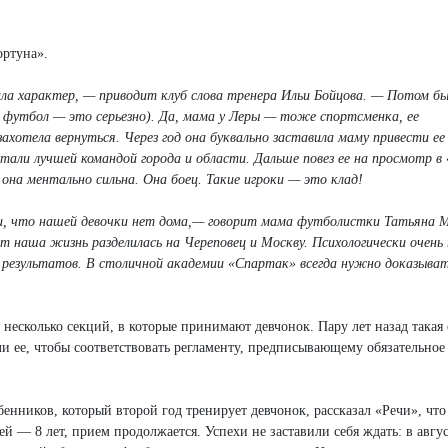
ортуна».
ала характер, — приводит клуб слова тренера Ильи Бойцова. — Потом бы
 футбол — это серьезно). Да, мама у Леры — тоже спортсменка, ее
захотела вернуться. Через год она буквально заставила маму привести ее
стали лучшей командой города и области. Дальше повез ее на просмотр в
 она ментально сильна. Она боец. Такие игроки — это клад!
кли, что нашей девочки нет дома,— говорит мама футболистки Татьяна 
от наша жизнь разделилась на Череповец и Москву. Психологически очень
я результатов. В столичной академии «Спартак» всегда нужно доказыва
 несколько секций, в которые принимают девчонок. Пару лет назад такая
и ее, чтобы соответствовать регламенту, предписывающему обязательное
енников, который второй год тренирует девчонок, рассказал «Речи», что
й — 8 лет, прием продолжается. Успехи не заставили себя ждать: в авгу