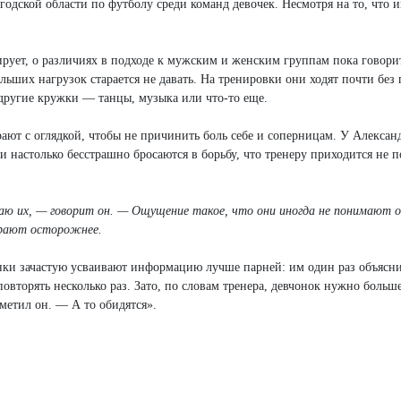
дской области по футболу среди команд девочек. Несмотря на то, что и
рует, о различиях в подходе к мужским и женским группам пока говорит
льших нагрузок старается не давать. На тренировки они ходят почти без 
 другие кружки — танцы, музыка или что-то еще.
рают с оглядкой, чтобы не причинить боль себе и соперницам. У Алексан
 настолько бесстрашно бросаются в борьбу, что тренеру приходится не п
ваю их, — говорит он. — Ощущение такое, что они иногда не понимают 
играют осторожнее.
чонки зачастую усваивают информацию лучше парней: им один раз объясн
вторять несколько раз. Зато, по словам тренера, девчонок нужно больше
метил он. — А то обидятся».