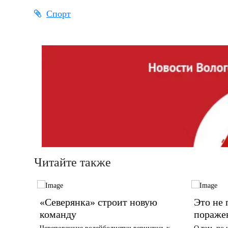
Спорт
Читайте также
т
«Северянка» строит новую
Это не 
команду
пораже