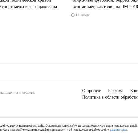
какой политической кривой
Мир живет футболом. Корреспонд
е спортсмены возвращаются на
вспоминает, как ездил на ЧМ-2018
11 июля
О проекте
Реклама
Кон
танциях и в интернете.
Политика в области обработ
ookies для улучшения работы сайта. Оставаясь на нашем сайте, вы соглашаетесь с условиями использования фай
миться с нашими Положениями о конфиденциальности и об использовании файлов cookie,
нажмите здесь
.
) 2-04-44, +7 921 125-06-