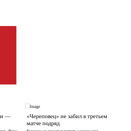
ии —
«Череповец» не забил в третьем
«Из-з
матче подряд
намоч