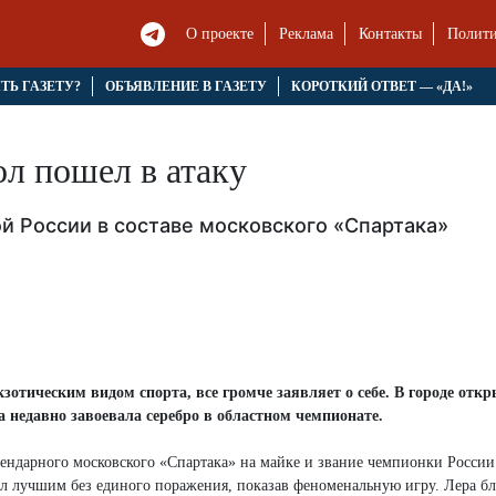
О проекте
Реклама
Контакты
Полити
ЯТЬ ГАЗЕТУ?
ОБЪЯВЛЕНИЕ В ГАЗЕТУ
КОРОТКИЙ ОТВЕТ — «ДА!»
л пошел в атаку
й России в составе московского «Спартака»
отическим видом спорта, все громче заявляет о себе. В городе отк
 недавно завоевала серебро в областном чемпионате.
гендарного московского «Спартака» на майке и звание чемпионки России
ал лучшим без единого поражения, показав феноменальную игру. Лера б