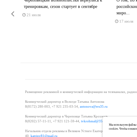
рнется
Череповецкие волейболистки вернулись к
О том, по 
тренировкам, сезон стартует в сентябре
российски
Previous
миро...
21 июля
17 июля
Размещение рекламной и коммерческой информации на телеканалах, радиос
Коммерческий директор в Вологде Татьяна Антонова
8(8172) 280-003, +7 921 235-03-54,
antonova@ers35.ru
Коммерческий директор в Череповце Татьяна Крохмаль
8(8202) 57-11-11, +7 921 121-59-44,
tvkrohmal@35media.ru
Мы используем файлы c
cookies. Чтобы ознако
Начальник отдела рекламы в Великом Устюге Екатерина Вьюжанина 8(81738
40,
katrinv81@mail.ru