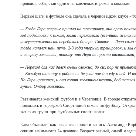
проявила себя, став одним из ключевых игроков в команде.
Первые шаги в футболе она сделала в череповецком клубе «Ф
— Когда Лера впервые пришла на тренировку, она сразу показ
год подготовки к школе, мама переживала (все-таки женский
целеустремленность передалась дочери. Главное — Лера сама 
тогда начался наш путь. 2-3 года упорных тренировок, и мы 
и ее сразу заметили, потому что Лера не просто талантлива,
— Переход для нас дался очень сложно, до сих пор не привы
— Каждую пятницу с работы я бегу на поезд и еду к ней. И в
Но Лере нравится, и она горит желанием играть, добиватьс
лучше. Отбор жесткий.
Развивается женский футбол и в Череповце. В городе открыто
появилась в городской Спортивной школе по футболу. Открыл
женских групп при футбольных спортшколах.
Едва объявили, как начались звонки и запись. Александр Кирб
секции занимаются 24 девочки. Возраст разный, самой младше