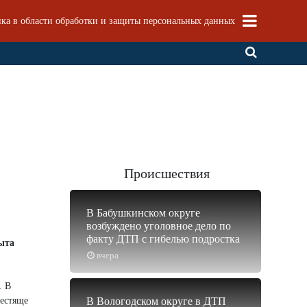
ка в области обработки и защиты персональных данных
Происшествия
В Бабушкинском округе
возбуждено уголовное дело по
факту ДТП с гибелью подростка
рыта
вчера
. В
лестяще
В Вологодском округе в ДТП