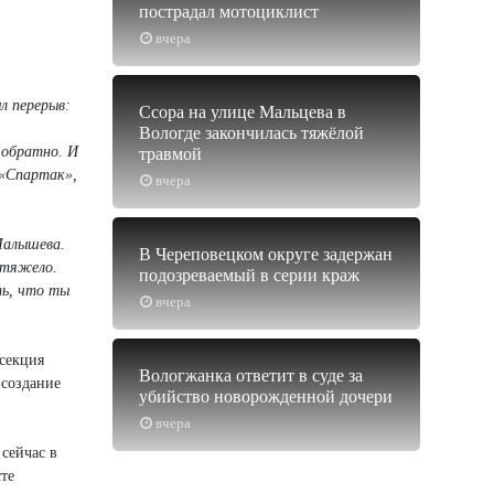
пострадал мотоциклист
вчера
л перерыв:
Ссора на улице Мальцева в
Вологде закончилась тяжёлой
 обратно. И
травмой
 «Спартак»,
вчера
Малышева.
В Череповецком округе задержан
 тяжело.
подозреваемый в серии краж
ть, что ты
вчера
 секция
Вологжанка ответит в суде за
 создание
убийство новорожденной дочери
вчера
 сейчас в
сте