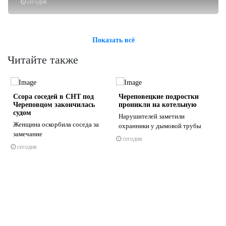
сегодня
Показать всё
Читайте также
Ссора соседей в СНТ под
Череповецкие подростки
Череповцом закончилась
проникли на котельную
судом
Нарушителей заметили
Женщина оскорбила соседа за
охранники у дымовой трубы
замечание
сегодня
s
ne
сегодня