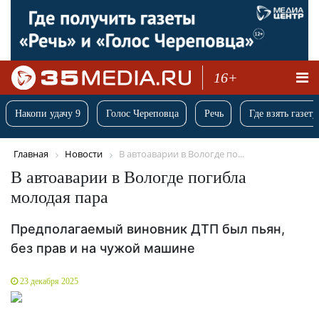
16+
Накопи удачу 9
Голос Череповца
Речь
Где взять газету
Главная
Новости
В автоаварии в Вологде по...
В автоаварии в Вологде погибла
молодая пара
Предполагаемый виновник ДТП был пьян,
без прав и на чужой машине
23 декабря 2025