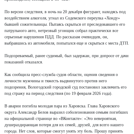
По версии следствия, в ночь на 20 декабря фигурант, находясь под
воздействием алкоголя, угнал из Содемского переулка «Хонду»
бывшей сожительницы. Пытаясь скрыться от преследовавшего его
патрульного авто, нетрезвый угонщик собрал практически все
серьезные нарушения ПДД. По рассказам очевидцев, он,
выбравшись из автомобиля, попытался еще и скрыться с места ДТП.
Подозреваемый, ранее судимый, был задержан, при допросе от дачи
показаний отказался.
Как сообщила пресс-служба судов области, оценив сведения о
личности мужчины и тяжесть выдвинутого против него
подозрения, Вологодский городской суд постановил заключить его
под стражу на период следствия (по 19 февраля 2026 года).
В аварии погибла молодая пара из Харовска. Глава Харовского
округа Александр Белов выразил соболезнования семьям погибших
на официальной странице во «ВКонтакте»: «Это невероятная,
душераздирающая потеря для их семей, друзей, для всего нашего
города. Нет слов, которые смогут унять эту боль. Прошу принять