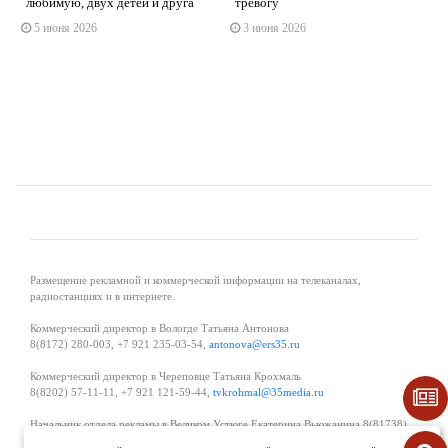
любимую, двух детей и друга
тревогу
s
ne
5 июня 2026
3 июня 2026
Размещение рекламной и коммерческой информации на телеканалах,
радиостанциях и в интернете.
Коммерческий директор в Вологде Татьяна Антонова
8(8172) 280-003, +7 921 235-03-54,
antonova@ers35.ru
Коммерческий директор в Череповце Татьяна Крохмаль
8(8202) 57-11-11, +7 921 121-59-44,
tvkrohmal@35media.ru
Начальник отдела рекламы в Великом Устюге Екатерина Вьюжанина 8(81738)
2-04-44, +7 921 125-06-40,
katrinv81@mail.ru