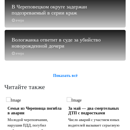
В Череповецком округе задержан
подозреваемый в серии краж
вчера
Вологжанка ответит в суде за убийство
новорожденной дочери
вчера
Показать всё
Читайте также
н
Семья из Череповца погибла
За май — два смертельных
в аварии
ДТП с подростками
Молодой череповчанин,
Число аварий с участием юных
нарушив ПДД, погубил
водителей вызывает серьезную