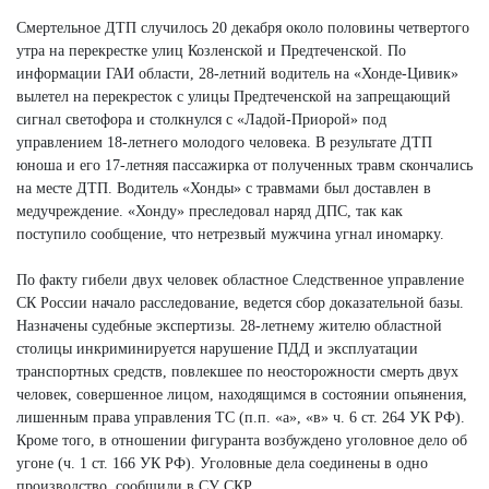
Смертельное ДТП случилось 20 декабря около половины четвертого
утра на перекрестке улиц Козленской и Предтеченской. По
информации ГАИ области, 28-летний водитель на «Хонде-Цивик»
вылетел на перекресток с улицы Предтеченской на запрещающий
сигнал светофора и столкнулся с «Ладой-Приорой» под
управлением 18-летнего молодого человека. В результате ДТП
юноша и его 17-летняя пассажирка от полученных травм скончались
на месте ДТП. Водитель «Хонды» с травмами был доставлен в
медучреждение. «Хонду» преследовал наряд ДПС, так как
поступило сообщение, что нетрезвый мужчина угнал иномарку.
По факту гибели двух человек областное Следственное управление
СК России начало расследование, ведется сбор доказательной базы.
Назначены судебные экспертизы. 28-летнему жителю областной
столицы инкриминируется нарушение ПДД и эксплуатации
транспортных средств, повлекшее по неосторожности смерть двух
человек, совершенное лицом, находящимся в состоянии опьянения,
лишенным права управления ТС (п.п. «а», «в» ч. 6 ст. 264 УК РФ).
Кроме того, в отношении фигуранта возбуждено уголовное дело об
угоне (ч. 1 ст. 166 УК РФ). Уголовные дела соединены в одно
производство, сообщили в СУ СКР.