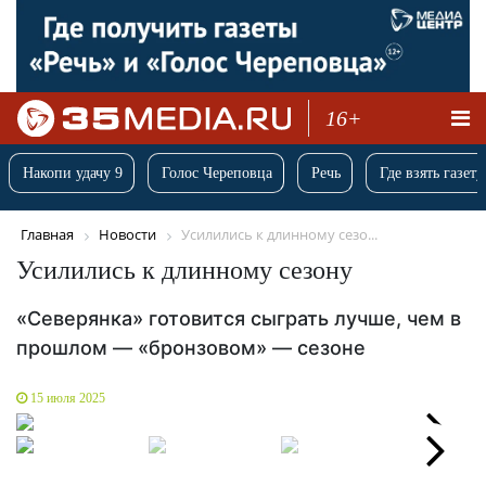
16+
Накопи удачу 9
Голос Череповца
Речь
Где взять газету
Главная
Новости
Усилились к длинному сезо...
Усилились к длинному сезону
«Северянка» готовится сыграть лучше, чем в
прошлом — «бронзовом» — сезоне
15 июля 2025
Next