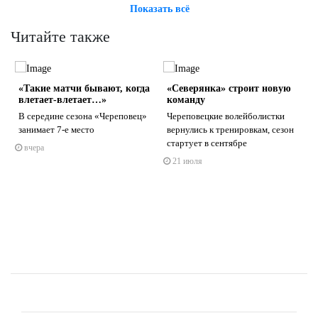
Показать всё
Читайте также
«Такие матчи бывают, когда
«Северянка» строит новую
влетает-влетает…»
команду
В середине сезона «Череповец»
Череповецкие волейболистки
занимает 7-е место
вернулись к тренировкам, сезон
стартует в сентябре
вчера
s
ne
21 июля