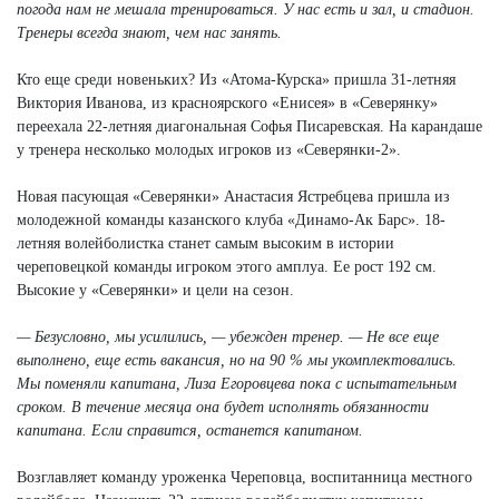
погода нам не мешала тренироваться. У нас есть и зал, и стадион.
Тренеры всегда знают, чем нас занять.
Кто еще среди новеньких? Из «Атома-Курска» пришла 31-летняя
Виктория Иванова, из красноярского «Енисея» в «Северянку»
переехала 22-летняя диагональная Софья Писаревская. На карандаше
у тренера несколько молодых игроков из «Северянки-2».
Новая пасующая «Северянки» Анастасия Ястребцева пришла из
молодежной команды казанского клуба «Динамо-Ак Барс». 18-
летняя волейболистка станет самым высоким в истории
череповецкой команды игроком этого амплуа. Ее рост 192 см.
Высокие у «Северянки» и цели на сезон.
— Безусловно, мы усилились, — убежден тренер. — Не все еще
выполнено, еще есть вакансия, но на 90 % мы укомплектовались.
Мы поменяли капитана, Лиза Егоровцева пока с испытательным
сроком. В течение месяца она будет исполнять обязанности
капитана. Если справится, останется капитаном.
Возглавляет команду уроженка Череповца, воспитанница местного