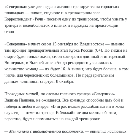
Next
«Северянка» уже две недели активно тренируется на городских
площадках — пляже, стадионе и в тренажерном зале.
Корреспондент «Речи» посетил одну из тренировок, чтобы узнать у
тренера и волейболисток о планах и надеждах на предстоящий
сезон.
«Северянка» начнет сезон 15 сентября во Владивостоке — именно
там пройдет предварительный этап Кубка России (0+). Но тихим на
старте будет только океан, сезон ожидается длинный и интересный.
Во-первых, в Высшей лиге «А» до рекордного увеличилось
количество команд — их будет 16. А значит, игр будет больше, в том
числе, для череповецких болельщиков. По предварительным
данным чемпионат стартует 8 октября.
Проходных матчей, по словам главного тренера «Северянки»
Вадима Панкова, не ожидается. Все команды способны дать бой и
победить любого лидера. «В играх нельзя расслабляться ни в коем
случае», — отметил тренер. В ближайшие два месяца об этом,
вероятно, будет напоминаться на каждой тренировке.
— Мы начали с индивидуальной подготовки, — отметил наставник