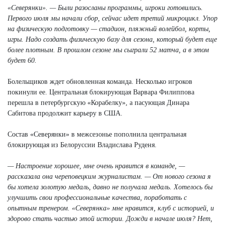
«Северянки». — Были разосланы программы, игроки готовились.
Первого июля мы начали сбор, сейчас идет третий микроцикл. Упор
на физическую подготовку — стадион, пляжный волейбол, корты,
игры. Надо создать физическую базу для сезона, который будет еще
более плотным. В прошлом сезоне мы сыграли 52 матча, а в этом
будет 60.
Болельщиков ждет обновленная команда. Несколько игроков
покинули ее. Центральная блокирующая Варвара Филиппова
перешла в петербургскую «Корабелку», а пасующая Динара
Сабитова продолжит карьеру в США.
Состав «Северянки» в межсезонье пополнила центральная
блокирующая из Белоруссии Владислава Руденя.
— Настроение хорошее, мне очень нравится в команде, —
рассказала она череповецким журналистам. — От нового сезона я
бы хотела золотую медаль, давно не получала медаль. Хотелось бы
улучшить свои профессиональные качества, поработать с
опытным тренером. «Северянка» мне нравится, клуб с историей, и
здорово стать частью этой истории. Дожди в начале июля? Нет,