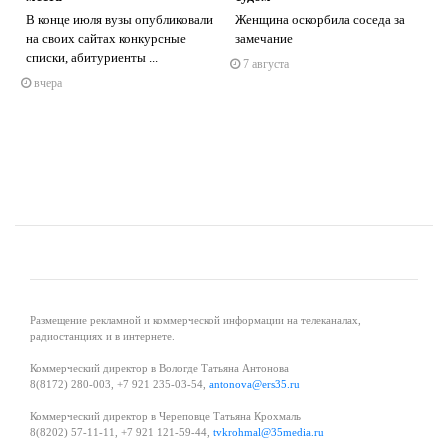
В конце июля вузы опубликовали
Женщина оскорбила соседа за
на своих сайтах конкурсные
замечание
s
ne
списки, абитуриенты ...
7 августа
вчера
Размещение рекламной и коммерческой информации на телеканалах,
радиостанциях и в интернете.
Коммерческий директор в Вологде Татьяна Антонова
8(8172) 280-003, +7 921 235-03-54,
antonova@ers35.ru
Коммерческий директор в Череповце Татьяна Крохмаль
8(8202) 57-11-11, +7 921 121-59-44,
tvkrohmal@35media.ru