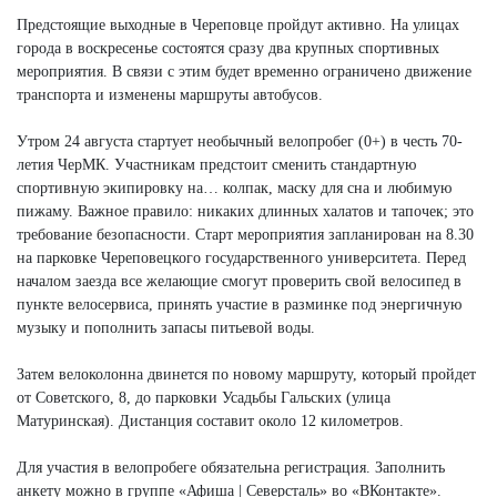
Предстоящие выходные в Череповце пройдут активно. На улицах
города в воскресенье состоятся сразу два крупных спортивных
мероприятия. В связи с этим будет временно ограничено движение
транспорта и изменены маршруты автобусов.
Утром 24 августа стартует необычный велопробег (0+) в честь 70-
летия ЧерМК. Участникам предстоит сменить стандартную
спортивную экипировку на… колпак, маску для сна и любимую
пижаму. Важное правило: никаких длинных халатов и тапочек; это
требование безопасности. Старт мероприятия запланирован на 8.30
на парковке Череповецкого государственного университета. Перед
началом заезда все желающие смогут проверить свой велосипед в
пункте велосервиса, принять участие в разминке под энергичную
музыку и пополнить запасы питьевой воды.
Затем велоколонна двинется по новому маршруту, который пройдет
от Советского, 8, до парковки Усадьбы Гальских (улица
Матуринская). Дистанция составит около 12 километров.
Для участия в велопробеге обязательна регистрация. Заполнить
анкету можно в группе «Афиша | Северсталь» во «ВКонтакте».