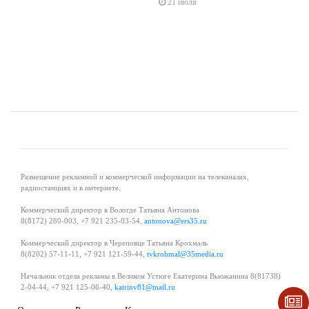
21 июля
Размещение рекламной и коммерческой информации на телеканалах,
радиостанциях и в интернете.
Коммерческий директор в Вологде Татьяна Антонова
8(8172) 280-003, +7 921 235-03-54,
antonova@ers35.ru
Коммерческий директор в Череповце Татьяна Крохмаль
8(8202) 57-11-11, +7 921 121-59-44,
tvkrohmal@35media.ru
Начальник отдела рекламы в Великом Устюге Екатерина Вьюжанина 8(81738)
2-04-44, +7 921 125-06-40,
katrinv81@mail.ru