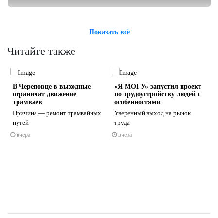
Показать всё
Читайте также
а
В Череповце в выходные
«Я МОГУ» запустил проект
ограничат движение
по трудоустройству людей с
трамваев
особенностями
Причина — ремонт трамвайных
Уверенный выход на рынок
путей
труда
s
ne
вчера
вчера