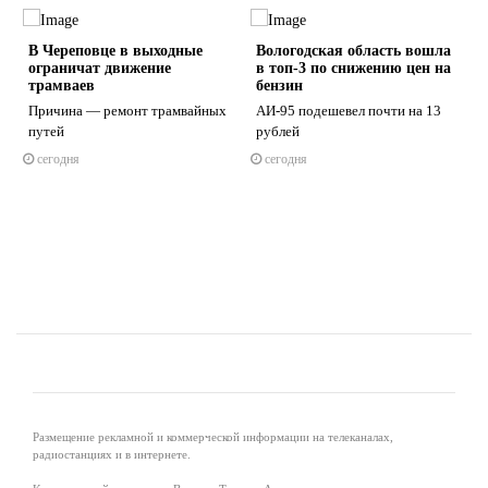
В Череповце в выходные
Вологодская область вошла
ограничат движение
в топ-3 по снижению цен на
трамваев
бензин
Причина — ремонт трамвайных
АИ-95 подешевел почти на 13
путей
рублей
s
ne
сегодня
сегодня
Размещение рекламной и коммерческой информации на телеканалах,
радиостанциях и в интернете.