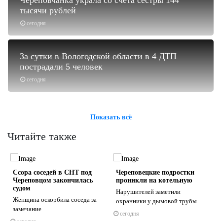
тысячи рублей
сегодня
За сутки в Вологодской области в 4 ДТП
пострадали 5 человек
сегодня
Показать всё
Читайте также
Ссора соседей в СНТ под
Череповецкие подростки
Череповцом закончилась
проникли на котельную
судом
Нарушителей заметили
Женщина оскорбила соседа за
охранники у дымовой трубы
замечание
сегодня
s
ne