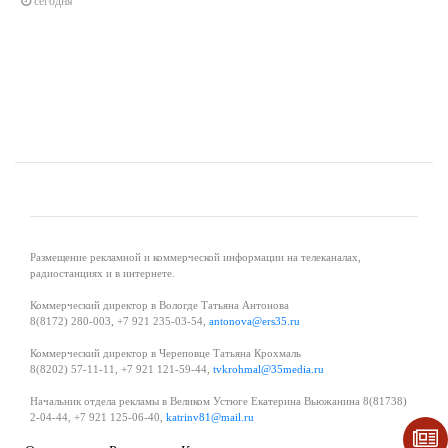
сегодня
Размещение рекламной и коммерческой информации на телеканалах,
радиостанциях и в интернете.
Коммерческий директор в Вологде Татьяна Антонова
8(8172) 280-003, +7 921 235-03-54,
antonova@ers35.ru
Коммерческий директор в Череповце Татьяна Крохмаль
8(8202) 57-11-11, +7 921 121-59-44,
tvkrohmal@35media.ru
Начальник отдела рекламы в Великом Устюге Екатерина Вьюжанина 8(81738)
2-04-44, +7 921 125-06-40,
katrinv81@mail.ru