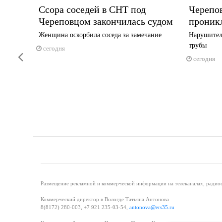
ерят
Ссора соседей в СНТ под
Черепо
Череповцом закончилась судом
проник
Женщина оскорбила соседа за замечание
Нарушител
трубы
сегодня
Previous
сегодня
Размещение рекламной и коммерческой информации на телеканалах, радиос
Коммерческий директор в Вологде Татьяна Антонова
8(8172) 280-003, +7 921 235-03-54,
antonova@ers35.ru