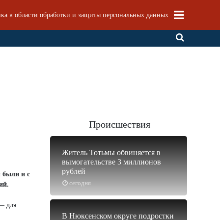
ка в области обработки и защиты персональных данных
Происшествия
Житель Тотьмы обвиняется в
вымогательстве 3 миллионов
рублей
 были и с
сегодня
ий.
— для
В Нюксенском округе подростки