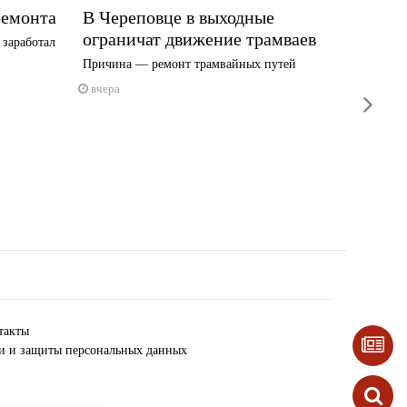
ремонта
В Череповце в выходные
Где и
ограничат движение трамваев
плати
 заработал
Причина — ремонт трамвайных путей
О том, к
вчера
вчера
next
такты
ки и защиты персональных данных