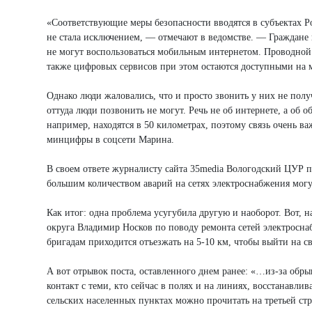
«Соответствующие меры безопасности вводятся в субъектах Р
не стала исключением, — отмечают в ведомстве. — Граждане
не могут воспользоваться мобильным интернетом. Проводной и
также цифровых сервисов при этом остаются доступными на 
Однако люди жаловались, что и просто звонить у них не получ
оттуда люди позвонить не могут. Речь не об интернете, а о
например, находятся в 50 километрах, поэтому связь очень в
минцифры в соцсети Марина.
В своем ответе журналисту сайта 35media Вологодский ЦУР п
большим количеством аварий на сетях электроснабжения могу
Как итог: одна проблема усугубила другую и наоборот. Вот, н
округа Владимир Носков по поводу ремонта сетей электросна
бригадам приходится отъезжать на 5-10 км, чтобы выйти на св
А вот отрывок поста, оставленного днем ранее: «…из-за обры
контакт с теми, кто сейчас в полях и на линиях, восстанавли
сельских населенных пунктах можно прочитать на третьей стр