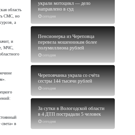
украли мотоцикл — дело
направлено в суд
кая область
ть СМС, но
сегодня
сурсов, а
Пенсионерка из Череповца
ачит, и
перевела мошенникам более
полумиллиона рублей
е, МЧС,
областного
сегодня
ричине
Череповчанка украла со счёта
м».
сестры 144 тысячи рублей
сегодня
вецкого
лений:
За сутки в Вологодской области
в 4 ДТП пострадали 5 человек
остоянный
сегодня
 света» в