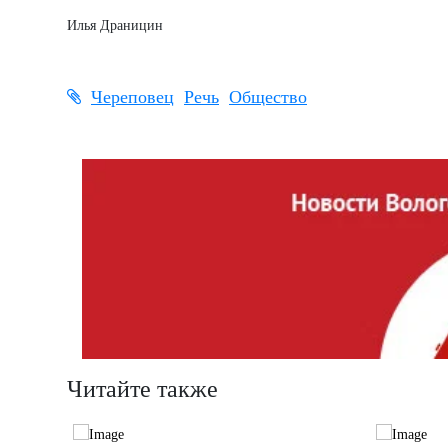
Илья Драницин
Череповец
Речь
Общество
Читайте также