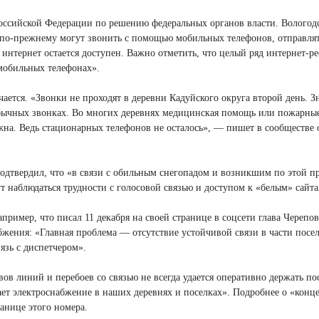
оссийской Федерации по решению федеральных органов власти. Вологодс
 по-прежнему могут звонить с помощью мобильных телефонов, отправля
нтернет остается доступен. Важно отметить, что целый ряд интернет-ре
мобильных телефонах».
ается. «Звонки не проходят в деревни Кадуйского округа второй день. Зн
б обычных звонках. Во многих деревнях медицинская помощь или пожарны
ажна. Ведь стационарных телефонов не осталось», — пишет в сообществе 
одтвердил, что «в связи с обильным снегопадом и возникшим по этой п
т наблюдаться трудности с голосовой связью и доступом к «белым» сайта
апример, что писал 11 декабря на своей странице в соцсети глава Черепо
бжения: «Главная проблема — отсутствие устойчивой связи в части посе
язь с диспетчером».
вов линий и перебоев со связью не всегда удается оперативно держать п
вает электроснабжение в наших деревнях и поселках». Подробнее о «конце
анице этого номера.