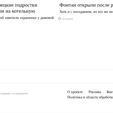
вецкие подростки
Фонтан открыли после 
ли на котельную
Хоть и с опозданием, но все же он
ей заметили охранники у дымовой
сегодня
О проекте
Реклама
Кон
танциях и в интернете.
Политика в области обработ