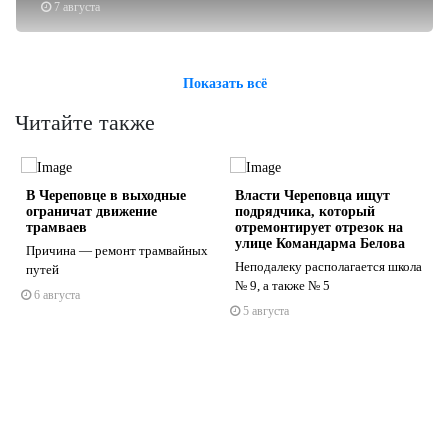
7 августа
Показать всё
Читайте также
и
В Череповце в выходные
Власти Череповца ищут
е
ограничат движение
подрядчика, который
трамваев
отремонтирует отрезок на
улице Командарма Белова
Причина — ремонт трамвайных
Неподалеку располагается школа
путей
s
ne
№ 9, а также № 5
6 августа
5 августа