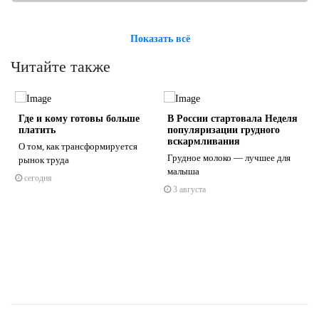
Показать всё
Читайте также
Где и кому готовы больше
В России стартовала Неделя
платить
популяризации грудного
вскармливания
О том, как трансформируется
Грудное молоко — лучшее для
рынок труда
малыша
сегодня
s
ne
3 августа