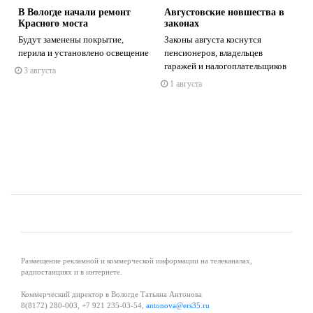
В Вологде начали ремонт
Августовские новшества в
Красного моста
законах
Будут заменены покрытие,
Законы августа коснутся
перила и установлено освещение
пенсионеров, владельцев
гаражей и налогоплательщиков
3 августа
s
ne
1 августа
Размещение рекламной и коммерческой информации на телеканалах,
радиостанциях и в интернете.
Коммерческий директор в Вологде Татьяна Антонова
8(8172) 280-003, +7 921 235-03-54,
antonova@ers35.ru