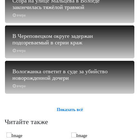
Ссора на улице Мальцева в Вологде
закончилась тяжёлой травмой
вчера
В Череповецком округе задержан
подозреваемый в серии краж
вчера
Вологжанка ответит в суде за убийство
новорожденной дочери
вчера
Показать всё
Читайте также