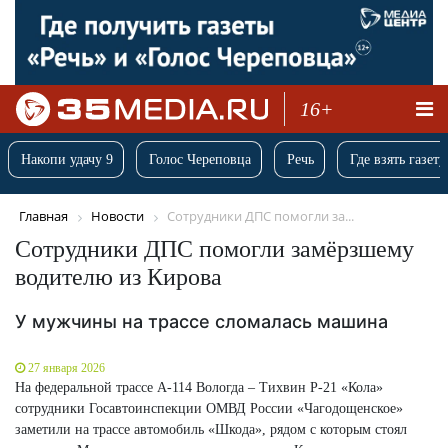
16+
Накопи удачу 9
Голос Череповца
Речь
Где взять газету
Главная
Новости
Сотрудники ДПС помогли за...
Сотрудники ДПС помогли замёрзшему
водителю из Кирова
У мужчины на трассе сломалась машина
27 января 2026
На федеральной трассе А-114 Вологда – Тихвин Р-21 «Кола»
сотрудники Госавтоинспекции ОМВД России «Чагодощенское»
заметили на трассе автомобиль «Шкода», рядом с которым стоял