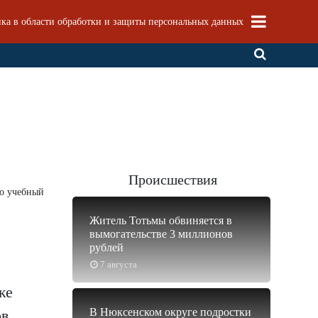
ка в области обработки и защиты персональных данных
Происшествия
то учебный
Житель Тотьмы обвиняется в
вымогательстве 3 миллионов
рублей
7 августа
же
В Нюксенском округе подростки
в,