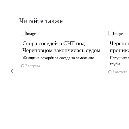
Читайте также
Ссора соседей в СНТ под
Черепо
усте
Череповцом закончилась судом
проник
Женщина оскорбила соседа за замечание
Нарушител
у
трубы
7 августа
Previous
7 августа