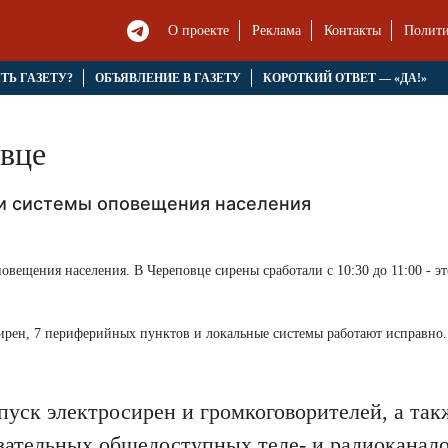
О проекте
Реклама
Контакты
Полити
ЯТЬ ГАЗЕТУ?
ОБЪЯВЛЕНИЕ В ГАЗЕТУ
КОРОТКИЙ ОТВЕТ — «ДА!»
овце
яли системы оповещения населения
повещения населения. В Череповце сирены сработали с 10:30 до 11:00 - э
 сирен, 7 периферийных пунктов и локальные системы работают исправно.
апуск электросирен и громкоговорителей, а так
зательных общедоступных теле- и радиоканало