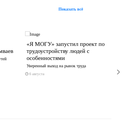
Показать всё
«Я МОГУ» запустил проект по
Сегод
мваев
трудоустройству людей с
систе
особенностями
площа
утей
Уверенный выход на рынок труда
Сирены з
next
Индустр
6 августа
5 авгус