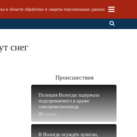
ка в области обработки и защиты персональных данных
т снег
Происшествия
Полиция Вологды задержала
подозреваемого в краже
электровелосипеда
сегодня
В Вологде осуждён хулиган,