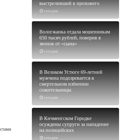
выстреливший в прохожего
сегодня
Вологжанка отдала мошенникам
650 тысяч рублей, поверив в
звонок от «сына»
сегодня
В Великом Устюге 69-летний
мужчина подозревается в
смертельном избиении
сожительницы
сегодня
В Кичменгском Городке
осуждены супруги за нападение
естами
на полицейских
сегодня