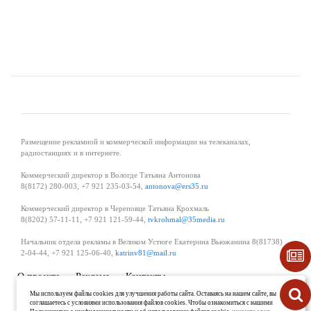
Размещение рекламной и коммерческой информации на телеканалах,
радиостанциях и в интернете.
Коммерческий директор в Вологде Татьяна Антонова
8(8172) 280-003, +7 921 235-03-54,
antonova@ers35.ru
Коммерческий директор в Череповце Татьяна Крохмаль
8(8202) 57-11-11, +7 921 121-59-44,
tvkrohmal@35media.ru
Начальник отдела рекламы в Великом Устюге Екатерина Вьюжанина 8(81738)
2-04-44, +7 921 125-06-40,
katrinv81@mail.ru
О проекте
Реклама
Контакты
Политика в области обработки и защиты персональных данных
Мы используем файлы cookies для улучшения работы сайта. Оставаясь на нашем сайте, вы
соглашаетесь с условиями использования файлов cookies. Чтобы ознакомиться с нашими