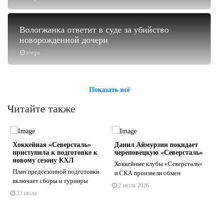
Вологжанка ответит в суде за убийство
новорожденной дочери
вчера
Показать всё
Читайте также
Хоккейная «Северсталь»
Данил Аймурзин покидает
приступила к подготовке к
череповецкую «Северсталь»
новому сезону КХЛ
️Хоккейные клубы «Северсталь»
План предсезонной подготовки
и СКА произвели обмен
включает сборы и турниры
2 июля 2026
s
ne
23 июля